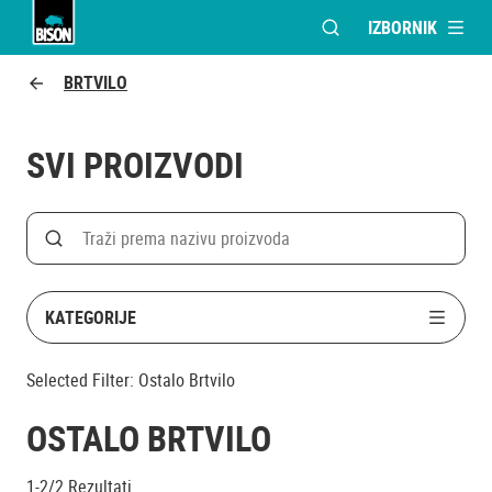
IZBORNIK
OTVORI MODALNI PR
UHU logo
BRTVILO
SVI PROIZVODI
Search
Traži po nazivu proizvoda
KATEGORIJE
Selected Filter:
Ostalo Brtvilo
OSTALO BRTVILO
1-2/2
Rezultati