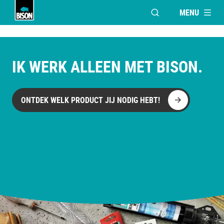
MENU
VENSTER OPENEN V
Bison logo
IK WERK ALLEEN MET BISON.
ONTDEK WELK PRODUCT JIJ NODIG HEBT!