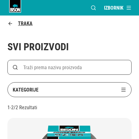
IZBORNIK
OTVORI MODALNI PR
Bison logo
TRAKA
SVI PROIZVODI
Search
Traži po nazivu proizvoda
KATEGORIJE
1-2/2
Rezultati