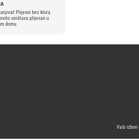
RA
anjivač Plijesni bez klora
ovito uništava plijesan u
lom domu
Vaši izbori