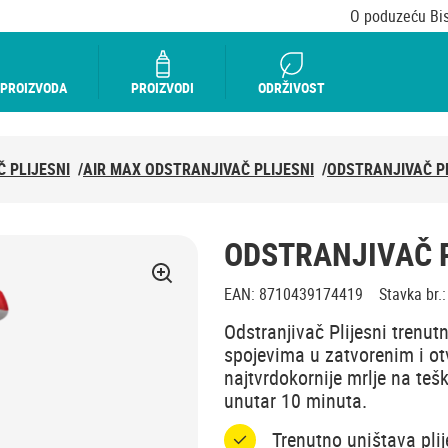
O poduzeću Bi
 PROIZVODA
PROIZVODI
ODRŽIVOST
 PLIJESNI
/
AIR MAX ODSTRANJIVAČ PLIJESNI
/
ODSTRANJIVAČ PL
ODSTRANJIVAČ P
EAN
:
8710439174419
Stavka br.
:
Odstranjivač Plijesni trenu
spojevima u zatvorenim i ot
najtvrdokornije mrlje na teš
unutar 10 minuta.
Trenutno uništava pli