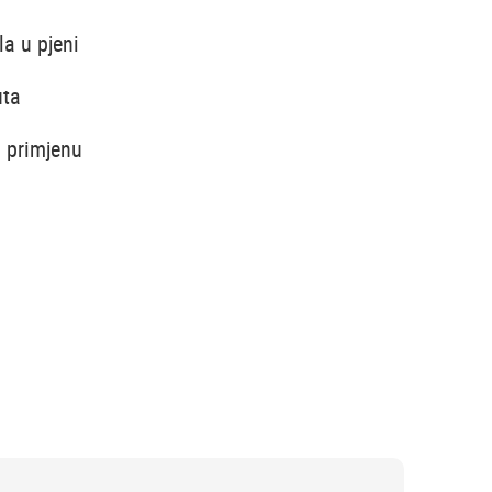
a u pjeni
uta
u primjenu