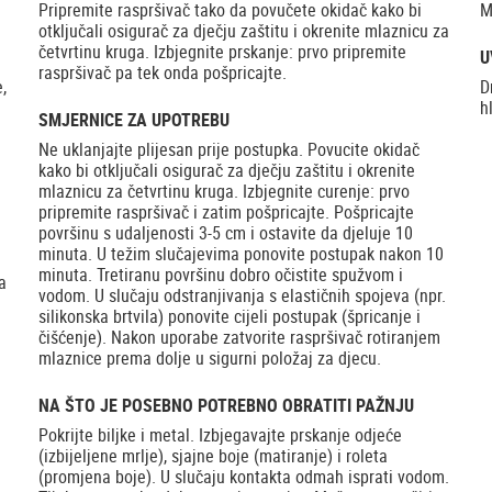
Pripremite raspršivač tako da povučete okidač kako bi
M
otključali osigurač za dječju zaštitu i okrenite mlaznicu za
četvrtinu kruga. Izbjegnite prskanje: prvo pripremite
U
raspršivač pa tek onda pošpricajte.
,
D
h
SMJERNICE ZA UPOTREBU
Ne uklanjajte plijesan prije postupka. Povucite okidač
kako bi otključali osigurač za dječju zaštitu i okrenite
mlaznicu za četvrtinu kruga. Izbjegnite curenje: prvo
pripremite raspršivač i zatim pošpricajte. Pošpricajte
površinu s udaljenosti 3-5 cm i ostavite da djeluje 10
minuta. U težim slučajevima ponovite postupak nakon 10
minuta. Tretiranu površinu dobro očistite spužvom i
a
vodom. U slučaju odstranjivanja s elastičnih spojeva (npr.
silikonska brtvila) ponovite cijeli postupak (špricanje i
čišćenje). Nakon uporabe zatvorite raspršivač rotiranjem
mlaznice prema dolje u sigurni položaj za djecu.
NA ŠTO JE POSEBNO POTREBNO OBRATITI PAŽNJU
Pokrijte biljke i metal. Izbjegavajte prskanje odjeće
(izbijeljene mrlje), sjajne boje (matiranje) i roleta
(promjena boje). U slučaju kontakta odmah isprati vodom.