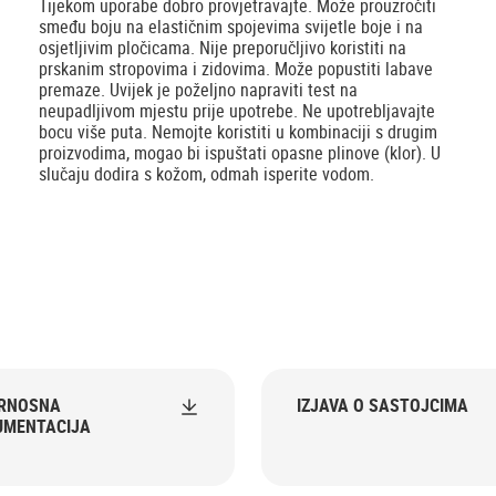
Tijekom uporabe dobro provjetravajte. Može prouzročiti
smeđu boju na elastičnim spojevima svijetle boje i na
osjetljivim pločicama. Nije preporučljivo koristiti na
prskanim stropovima i zidovima. Može popustiti labave
premaze. Uvijek je poželjno napraviti test na
neupadljivom mjestu prije upotrebe. Ne upotrebljavajte
bocu više puta. Nemojte koristiti u kombinaciji s drugim
proizvodima, mogao bi ispuštati opasne plinove (klor). U
slučaju dodira s kožom, odmah isperite vodom.
URNOSNA
IZJAVA O SASTOJCIMA
UMENTACIJA