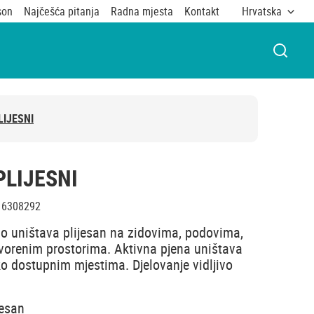
son
Najčešća pitanja
Radna mjesta
Kontakt
Hrvatska
OTVOR
IJESNI
LIJESNI
6308292
tno uništava plijesan na zidovima, podovima,
vorenim prostorima. Aktivna pjena uništava
ko dostupnim mjestima. Djelovanje vidljivo
jesan