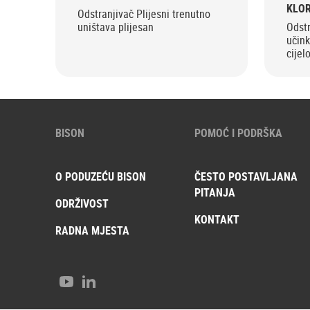
KLO
Odstranjivač Plijesni trenutno
uništava plijesan
Odstr
učink
cije
BISON
POMOĆ I PODRŠKA
O PODUZEĆU BISON
ČESTO POSTAVLJANA
PITANJA
ODRŽIVOST
KONTAKT
RADNA MJESTA
Youtube
LinkedIn