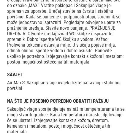
do oznake ,MAX’. Vratite poklopac i Sakupljač vlage je
spreman za uporabu. Uređaj stavite na čvrstu i stabilnu
površinu. Kada se punjenje u potpunosti otopi, spremnik se
može jednostavno isprazniti. Pogledajte odvojene upute za
pražnjenje uređaja. Stavite novo punjenje. PRAŽNJENJE
UREĐAJA: Otvorite uređaj iznad WC školjke i ispraznite
spremnik. Dobro isperite WC školjku s vodom. Važno:
Prolivena tekućina ostavlja mrlje. U slučaju pojave mrlja,
odmah obilno isperite vodom i dobro osušite. Ponovite
ukoliko je potrebno. Izbjegavajte kontakt s kožom i metalom:
postoji mogućnost oštećenja tih materijala.
SAVJET
Air Max® Sakupljač vlage uvijek držite na ravnoj i stabilnoj
površini.
NA ŠTO JE POSEBNO POTREBNO OBRATITI PAŽNJU
Sakupljač vlage sporije djeluje na nižim temperaturama te se
mogu stvoriti grudice. Kada temperatura naraste, djelovanje
će se ubrzati. Izbjegavajte kontakt s kožom, drvetom,
kamenom i metalom: postoji mogućnost oštećenja tih
materijala.