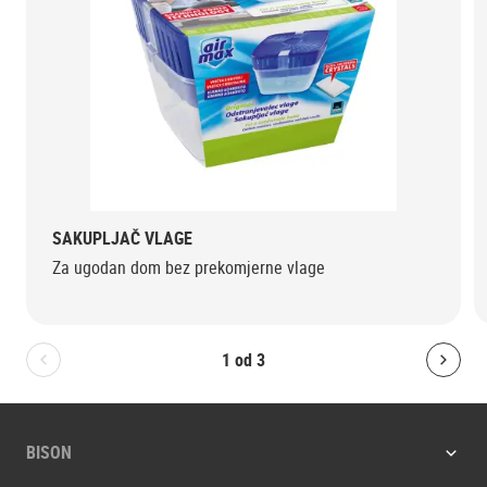
SAKUPLJAČ VLAGE
Za ugodan dom bez prekomjerne vlage
1
od
3
Bolton.General.PreviousSlide
Bolt
BISON