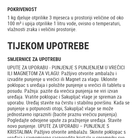
POKRIVENOST
1 kg djeluje otprilike 3 mjeseca u prostoriji veličine od oko
100 m³ i upija otprilike 1 litru vode, ovisno o temperaturi,
vlažnosti zraka i veličini prostorije.
TIJEKOM UPOTREBE
SMJERNICE ZA UPOTREBU
UPUTE ZA UPORABU - PUNJENJE S PUNJENJEM U VREĆICI
ILI MAGNETOM ZA VLAGU: Pažljivo otvorite ambalažu i
izvadite punjenje u vrećici ili Magnet za vlagu. Uklonite
poklopac s uređaja i položite punjenje u vrećici ili tabletu u
posudu. Pažnja: pazite da vrećica punjenja ne viri izvan
uređaja. Vratite poklopac i Sakupljač vlage je spreman za
uporabu. Uređaj stavite na čvrstu i stabilnu površinu. Kada se
punjenje u potpunosti otopi, Sakupljač vlage se može
jednostavno isprazniti (bacite praznu vrećicu punjenja).
Pogledajte odvojene upute za pražnjenje uređaja. Stavite
novo punjenje. UPUTE ZA UPORABU – PUNJENJE S
KRISTALIMA: Pažljivo otvorite ambalažu. Skinite poklopac s
uređaja i ravnomjerno rasporedite kristale u spremniku sve