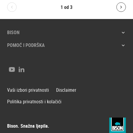
1
od
3
Bolton.General.PreviousSlide
Bolt
BISON
POMOĆ I PODRŠKA
Youtube
LinkedIn
Vaši izbori privatnosti
Disclaimer
Politika privatnosti i kolačići
Bison. Snažna ljepila.