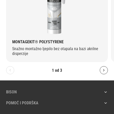
MONTAGEKIT® POLYSTYRENE
Snažno montažno ljepilo bez otapala na bazi akrilne
disperzije
1
od
3
Bolton.General.PreviousSlide
Bolt
BISON
POMOĆ I PODRŠKA