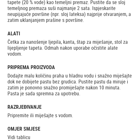
tapete (20 % vode) kao temeljni premaz. Pustite da se sloj
temeljnog premaza suši najmanje 2 sata. Ispjeskarite
neupijajuće površine (npr. sloj lateksa) najprije otvaranjem, a
zatim uklanjanjem prašine s površine.
ALATI
Četka za nanošenje ljepila, kanta, štap za miješanje, stol za
lijepljenje tapeta. Odmah nakon uporabe očistite alate
vodom.
PRIPREMA PROIZVODA
Dodajte malu količinu praha u hladnu vodu i snažno miješajte
dok ne dobijete pastu bez grudica. Pustite pastu da miruje i
zatim je ponovno snažno promiješajte nakon 10 minuta.
Pasta je sada spremna za upotrebu.
RAZRJEĐIVANJE
Pripremite ili miješajte s vodom.
OMJER SMJESE
Vidi tablicu