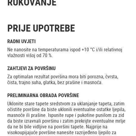
RUKOVANJE
PRIJE UPOTREBE
RADNI UVJETI
Ne nanosite na temperaturama ispod +10 °C i/ili relativnoj
vlažnosti višoj od 70 %.
ZAHTJEVI ZA POVRŠINU
Za optimalan rezultat površina mora biti porozna, čvrsta,
čista, trajno suha, glatka, bez prašine i masnoća.
PRELIMINARNA OBRADA POVRŠINE
Uklonite stare tapete sredstvom za uklanjanje tapeta, zatim
očistite površine da biste uklonili eventualne ostatke ljepila,
masnoće ili prašine. Ispunite rupe i pukotine punilom za zid
da biste izravnali površinu i zatim prekrijte eventualne mrlje
da ne bi bile vidljive na površini tapete. Najprije na
visokoupijajuće površine nanesite razrijeđeno ljepilo za