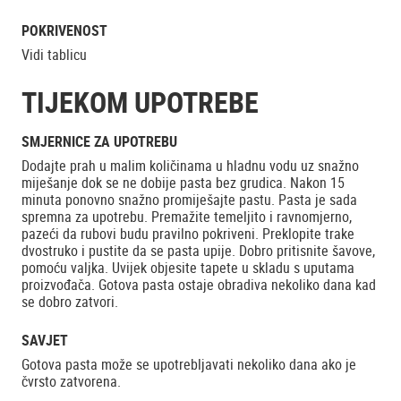
POKRIVENOST
Vidi tablicu
TIJEKOM UPOTREBE
SMJERNICE ZA UPOTREBU
Dodajte prah u malim količinama u hladnu vodu uz snažno
miješanje dok se ne dobije pasta bez grudica. Nakon 15
minuta ponovno snažno promiješajte pastu. Pasta je sada
spremna za upotrebu. Premažite temeljito i ravnomjerno,
pazeći da rubovi budu pravilno pokriveni. Preklopite trake
dvostruko i pustite da se pasta upije. Dobro pritisnite šavove,
pomoću valjka. Uvijek objesite tapete u skladu s uputama
proizvođača. Gotova pasta ostaje obradiva nekoliko dana kad
se dobro zatvori.
SAVJET
Gotova pasta može se upotrebljavati nekoliko dana ako je
čvrsto zatvorena.