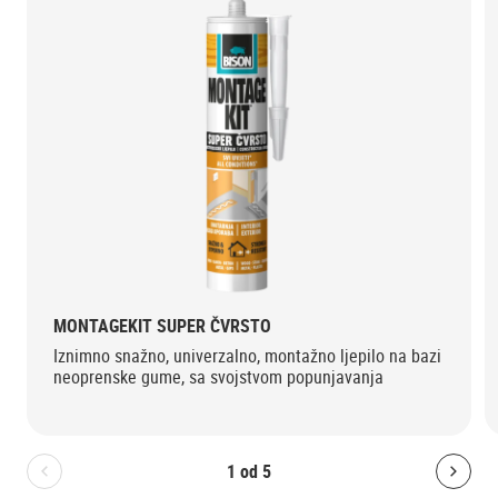
MONTAGEKIT SUPER ČVRSTO
Iznimno snažno, univerzalno, montažno ljepilo na bazi
neoprenske gume, sa svojstvom popunjavanja
1
od
5
Bolton.General.PreviousSlide
Bolt