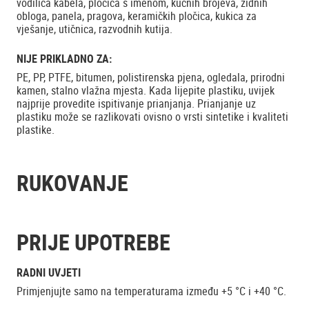
vodilica kabela, pločica s imenom, kućnih brojeva, zidnih
obloga, panela, pragova, keramičkih pločica, kukica za
vješanje, utičnica, razvodnih kutija.
NIJE PRIKLADNO ZA:
PE, PP, PTFE, bitumen, polistirenska pjena, ogledala, prirodni
kamen, stalno vlažna mjesta. Kada lijepite plastiku, uvijek
najprije provedite ispitivanje prianjanja. Prianjanje uz
plastiku može se razlikovati ovisno o vrsti sintetike i kvaliteti
plastike.
RUKOVANJE
PRIJE UPOTREBE
RADNI UVJETI
Primjenjujte samo na temperaturama između +5 °C i +40 °C.