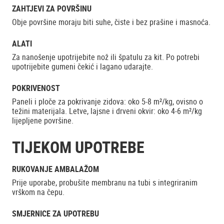
ZAHTJEVI ZA POVRŠINU
Obje površine moraju biti suhe, čiste i bez prašine i masnoća.
ALATI
Za nanošenje upotrijebite nož ili špatulu za kit. Po potrebi
upotrijebite gumeni čekić i lagano udarajte.
POKRIVENOST
Paneli i ploče za pokrivanje zidova: oko 5-8 m²/kg, ovisno o
težini materijala. Letve, lajsne i drveni okvir: oko 4-6 m²/kg
lijepljene površine.
TIJEKOM UPOTREBE
RUKOVANJE AMBALAŽOM
Prije uporabe, probušite membranu na tubi s integriranim
vrškom na čepu.
SMJERNICE ZA UPOTREBU