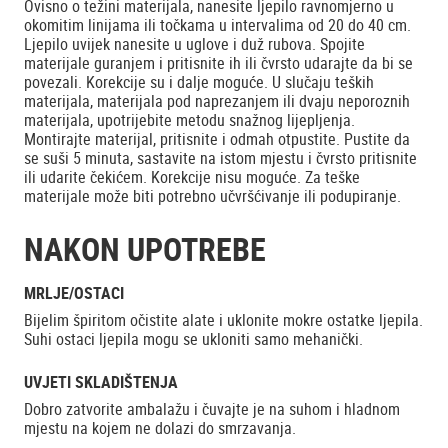
Ovisno o težini materijala, nanesite ljepilo ravnomjerno u
okomitim linijama ili točkama u intervalima od 20 do 40 cm.
Ljepilo uvijek nanesite u uglove i duž rubova. Spojite
materijale guranjem i pritisnite ih ili čvrsto udarajte da bi se
povezali. Korekcije su i dalje moguće. U slučaju teških
materijala, materijala pod naprezanjem ili dvaju neporoznih
materijala, upotrijebite metodu snažnog lijepljenja.
Montirajte materijal, pritisnite i odmah otpustite. Pustite da
se suši 5 minuta, sastavite na istom mjestu i čvrsto pritisnite
ili udarite čekićem. Korekcije nisu moguće. Za teške
materijale može biti potrebno učvršćivanje ili podupiranje.
NAKON UPOTREBE
MRLJE/OSTACI
Bijelim špiritom očistite alate i uklonite mokre ostatke ljepila.
Suhi ostaci ljepila mogu se ukloniti samo mehanički.
UVJETI SKLADIŠTENJA
Dobro zatvorite ambalažu i čuvajte je na suhom i hladnom
mjestu na kojem ne dolazi do smrzavanja.