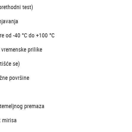
prethodni test)
njavanja
re od -40 °C do +100 °C
 vremenske prilike
tišće se)
ažne površine
z temeljnog premaza
z mirisa