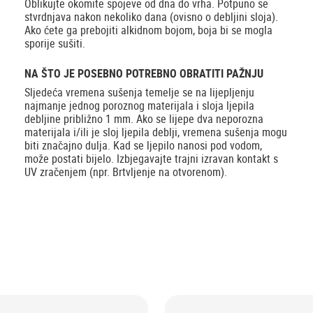
Oblikujte okomite spojeve od dna do vrha. Potpuno se
stvrdnjava nakon nekoliko dana (ovisno o debljini sloja).
Ako ćete ga prebojiti alkidnom bojom, boja bi se mogla
sporije sušiti.
NA ŠTO JE POSEBNO POTREBNO OBRATITI PAŽNJU
Sljedeća vremena sušenja temelje se na lijepljenju
najmanje jednog poroznog materijala i sloja ljepila
debljine približno 1 mm. Ako se lijepe dva neporozna
materijala i/ili je sloj ljepila deblji, vremena sušenja mogu
biti značajno dulja. Kad se ljepilo nanosi pod vodom,
može postati bijelo. Izbjegavajte trajni izravan kontakt s
UV zračenjem (npr. Brtvljenje na otvorenom).