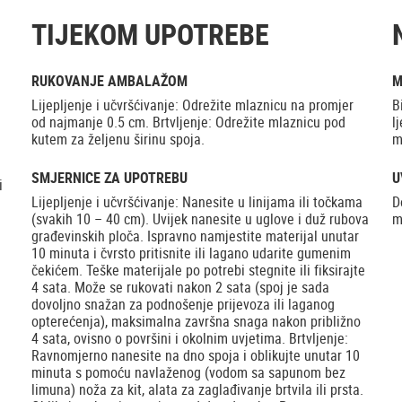
TIJEKOM UPOTREBE
RUKOVANJE AMBALAŽOM
M
Lijepljenje i učvršćivanje: Odrežite mlaznicu na promjer
B
od najmanje 0.5 cm. Brtvljenje: Odrežite mlaznicu pod
l
kutem za željenu širinu spoja.
m
SMJERNICE ZA UPOTREBU
U
i
Lijepljenje i učvršćivanje: Nanesite u linijama ili točkama
D
(svakih 10 – 40 cm). Uvijek nanesite u uglove i duž rubova
m
građevinskih ploča. Ispravno namjestite materijal unutar
10 minuta i čvrsto pritisnite ili lagano udarite gumenim
čekićem. Teške materijale po potrebi stegnite ili fiksirajte
4 sata. Može se rukovati nakon 2 sata (spoj je sada
dovoljno snažan za podnošenje prijevoza ili laganog
opterećenja), maksimalna završna snaga nakon približno
4 sata, ovisno o površini i okolnim uvjetima. Brtvljenje:
Ravnomjerno nanesite na dno spoja i oblikujte unutar 10
minuta s pomoću navlaženog (vodom sa sapunom bez
limuna) noža za kit, alata za zaglađivanje brtvila ili prsta.