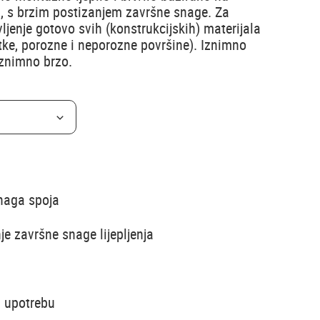
i, s brzim postizanjem završne snage. Za
tvljenje gotovo svih (konstrukcijskih) materijala
tke, porozne i neporozne površine). Iznimno
Iznimno brzo.
naga spoja
e završne snage lijepljenja
u upotrebu