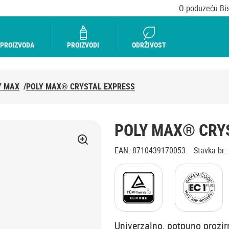
O poduzeću Bi
 PROIZVODA
PROIZVODI
ODRŽIVOST
Y MAX
/
POLY MAX® CRYSTAL EXPRESS
POLY MAX® CRY
EAN
:
8710439170053
Stavka br.
:
Univerzalno, potpuno prozirn