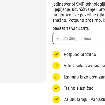
jedinstvenoj SMP tehnologij
lijepljenje, učvršćivanje i br
na gotovo sve površine (gla
snažno. Potpuno prozirno. 
ODABERITE VARIJANTU
Kartuša 300 g prozirna
Potpuno prozirno
Vrlo visoka završna s
Iznimno brzo postizanj
Trajno elastično
Za unutarnju i vanjsk