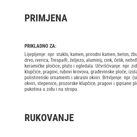
PRIMJENA
PRIKLADNO ZA:
Lijepljenje: npr. staklo, kamen, prirodni kamen, beton, žbu
drvo, iverica, Trespa®, željezo, aluminij, cink, čelik, nehrđ
keramičke pločice, pluto i ogledala. Učvršćivanje: npr. zid
klupčice, pragovi, rubovi krovova, građevinske ploče, izola
polistirenski ornamenti i ukrasni okviri. Brtvljenje: npr. (
okviri, stepenice, prozorske klupčice, pragovi i gipsane pl
pukotina u zidu i na stropu.
RUKOVANJE