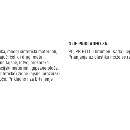
NIJE PRIKLADNO ZA:
ka, mnogi sintetički materijali,
PE, PP, PTFE i bitumen. Kada lijep
ajući čelik i drugi metali,
Prianjanje uz plastiku može se raz
ne lajsne, letve, prozorske
cijski materijali, gipsane ploče,
sintetičke) zidne lajsne, prozorski
oče. Prikladno i za brtvljenje