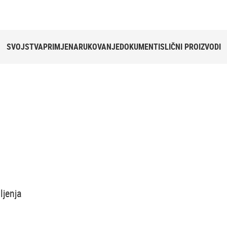
SVOJSTVA
PRIMJENA
RUKOVANJE
DOKUMENTI
SLIČNI PROIZVODI
ljenja