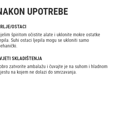
NAKON UPOTREBE
RLJE/OSTACI
ijelim špiritom očistite alate i uklonite mokre ostatke
jepila. Suhi ostaci ljepila mogu se ukloniti samo
ehanički.
VJETI SKLADIŠTENJA
obro zatvorite ambalažu i čuvajte je na suhom i hladnom
jestu na kojem ne dolazi do smrzavanja.