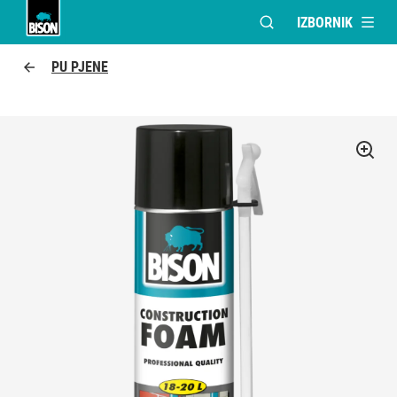
IZBORNIK
OTVORI MODALNI PR
Bison logo
PU PJENE