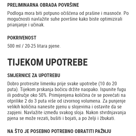
PRELIMINARNA OBRADA POVRŠINE
Podloga mora biti potpuno očišćena od prašine i masnoće. Po
mogućnosti navlažite suhe površine kako biste optimizirali
prianjanje i učinak.
POKRIVENOST
500 ml / 20-25 litara pjene.
TIJEKOM UPOTREBE
SMJERNICE ZA UPOTREBU
Dobro protresite limenku prije svake upotrebe (10 do 20
puta). Tijekom prskanja bočicu držite naopako. Ispunite fugu
ili područje oko 50%. Primijenjena količina će se povećati na
otprilike 2 do 3 puta više od izvornog volumena. Za punjenje
velikih količina nanesite pjenu u slojevima i ostavite da se
zapjeni. Navlažite između svakog sloja. Nakon stvrdnjavanja
pjena se može rezati, bušiti i bojati, a po želji i žbukati.
NA ŠTO JE POSEBNO POTREBNO OBRATITI PAŽNJU