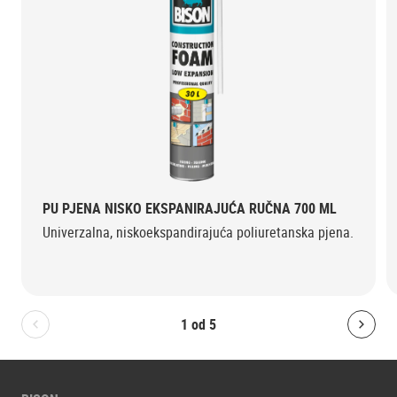
PU PJENA NISKO EKSPANIRAJUĆA RUČNA 700 ML
Univerzalna, niskoekspandirajuća poliuretanska pjena.
1
od
5
Bolton.General.PreviousSlide
Bolt