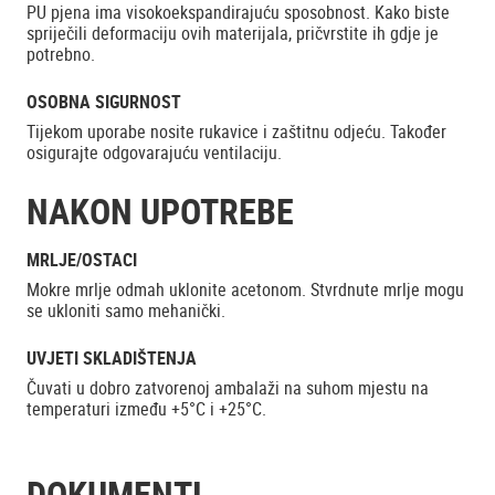
PU pjena ima visokoekspandirajuću sposobnost. Kako biste
spriječili deformaciju ovih materijala, pričvrstite ih gdje je
potrebno.
OSOBNA SIGURNOST
Tijekom uporabe nosite rukavice i zaštitnu odjeću. Također
osigurajte odgovarajuću ventilaciju.
NAKON UPOTREBE
MRLJE/OSTACI
Mokre mrlje odmah uklonite acetonom. Stvrdnute mrlje mogu
se ukloniti samo mehanički.
UVJETI SKLADIŠTENJA
Čuvati u dobro zatvorenoj ambalaži na suhom mjestu na
temperaturi između +5°C i +25°C.
DOKUMENTI