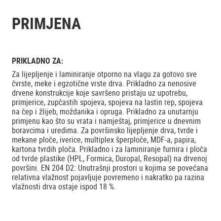
PRIMJENA
PRIKLADNO ZA:
Za lijepljenje i laminiranje otporno na vlagu za gotovo sve
čvrste, meke i egzotične vrste drva. Prikladno za nenosive
drvene konstrukcije koje savršeno pristaju uz upotrebu,
primjerice, zupčastih spojeva, spojeva na lastin rep, spojeva
na čep i žlijeb, moždanika i opruga. Prikladno za unutarnju
primjenu kao što su vrata i namještaj, primjerice u dnevnim
boravcima i uredima. Za površinsko lijepljenje drva, tvrde i
mekane ploče, iverice, multiplex šperploče, MDF-a, papira,
kartona tvrdih ploča. Prikladno i za laminiranje furnira i ploča
od tvrde plastike (HPL, Formica, Duropal, Resopal) na drvenoj
površini. EN 204 D2: Unutrašnji prostori u kojima se povećana
relativna vlažnost pojavljuje povremeno i nakratko pa razina
vlažnosti drva ostaje ispod 18 %.