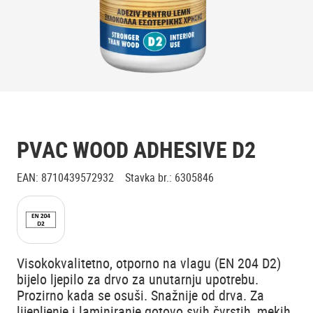
PVAC WOOD ADHESIVE D2
EAN
:
8710439572932
Stavka br.
:
6305846
Visokokvalitetno, otporno na vlagu (EN 204 D2)
bijelo ljepilo za drvo za unutarnju upotrebu.
Prozirno kada se osuši. Snažnije od drva. Za
lijepljenje i laminiranje gotovo svih čvrstih, mekih