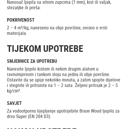
Nanosač ljepila sa sitnim zupcima (1 mm), kist ili valjak,
stezaljke ili preša.
POKRIVENOST
2 – 4 m²/kg, naneseno na obje površine, ovisno o vrsti
materijala.
TIJEKOM UPOTREBE
SMJERNICE ZA UPOTREBU
Nanesite ljepilo kistom ili nekim drugim alatom u
ravnomjernom i tankom sloju na jednu ili obje površine.
Ostavite da se upije nekoliko minuta, a zatim spojite dijelove
i stegnite ili pritisnite na 1 – 2 sata. Željeni pritisak je 2 – 5
kg/cm².
SAVJET
Za vodootporno lijepljenje upotrijebite Bison Wood ljepilo za
drvo Super (EN 204 D3).