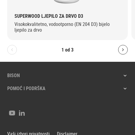
SUPERWOOD LJEPILO ZA DRVO D3
Visokokvalitetno, vodootporno (EN 204 D3) bijelo
ljepilo za drvo
1
od
3
Bolton.General.PreviousSlide
Bolt
BISON
POMOĆ I PODRŠKA
Youtube
LinkedIn
Vaši izbori privatnosti
Disclaimer