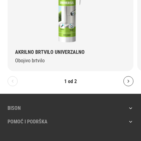
AKRILNO BRTVILO UNIVERZALNO
Obojivo brtvilo
1
od
2
Bolton.General.PreviousSlide
Bolt
BISON
POMOĆ I PODRŠKA