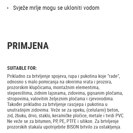
Svježe mrlje mogu se ukloniti vodom
PRIMJENA
SUITABLE FOR:
Prikladno za brtvljenje spojeva, rupa i pukotina koje "rade",
odnosno s malo pomicanja na okvirima vrata i prozora,
prozorskim klupčicama, montažnim elementima,
stepeništima, zidnim lajsnama, zidovima, gipsanim pločama,
stropovima, valovitim željeznim pločama i cjevovodima.
Također prikladno za brtvljenje rascjepa i pukotina u
unutrašnjim zidovima. Veže se za opeku, (celularni) beton,
zid, žbuku, drvo, staklo, keramičke pločice, metale i tvrdi PVC.
Ne veže se za bitumen, PP, PE, PTFE i silikon. Za brtvljenje
prozorskih stakala upotrijebite BISON brtvilo za ostakljenja.