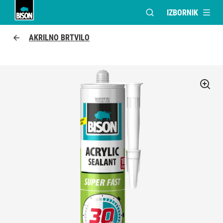
IZBORNIK
OTVORI MODALNI PR
UHU logo
AKRILNO BRTVILO