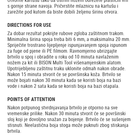
Otvorite kartušu tako da oštrim nožem odrežete plastični vrh
s gornje strane navoja. Pričvrstite mlaznicu na kartušu i
zarežite pod kutom da biste dobili željenu širinu otvora.
DIRECTIONS FOR USE
Za dobar rezultat pokrijte rubove zgloba zaštitnom trakom.
Minimalna širina spoja treba biti 6 mm, a maksimalna 20 mm.
Spriječite trostrano lijepljenje ispunjavanjem spoja ispunom
za fuge od pjene ili PE filmom. Ravnomjerno ubrizgajte
brtvilo u spoj i obradite u roku od 10 minuta navlaženim
nožem za kit ili BISON Multi Tool višenamjenskim alatom.
Upotrijebljenu zaštitnu traku uklonite odmah nakon obrade.
Nakon 15 minuta stvorit će se površinska koža. Brtvilo se
može bojati nakon 30 minuta kada se koristi boja na bazi
vode i nakon 2 sata kada se koristi boja na bazi otapala.
POINTS OF ATTENTION
Nakon potpunog stvrdnjavanja brtvilo je otporno na sve
vremenske prilike. Nakon 30 minuta stvorit će se površinski
sloj koji je dovoljno snažan za bojenje. Brtvilo će se sušenjem
stisnuti. Neelastična boja stoga može puknuti zbog stiskanja
brtvila.