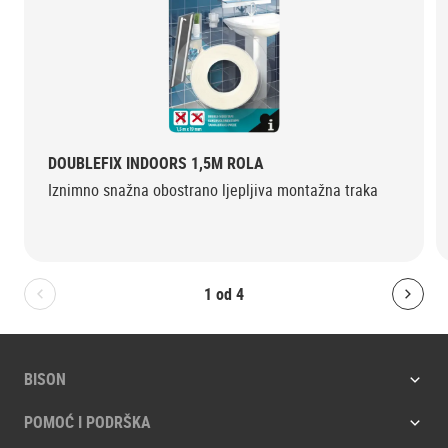
DOUBLEFIX INDOORS 1,5M ROLA
Iznimno snažna obostrano ljepljiva montažna traka
1
od
4
Bolton.General.PreviousSlide
Bolt
BISON
POMOĆ I PODRŠKA