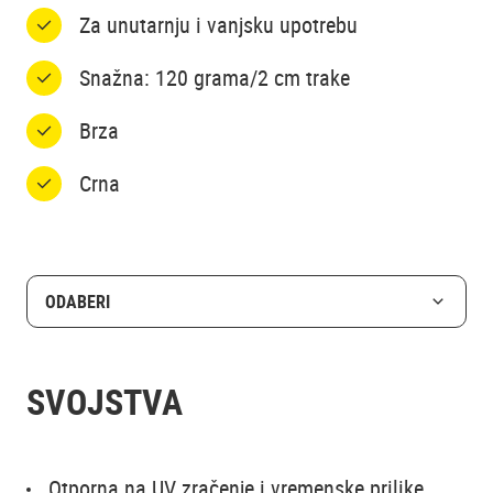
Za unutarnju i vanjsku upotrebu
Snažna: 120 grama/2 cm trake
Brza
Crna
ODABERI
SVOJSTVA
Otporna na UV zračenje i vremenske prilike