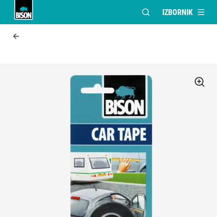
IZBORNIK
OTVORI MODALNI PR
UHU logo