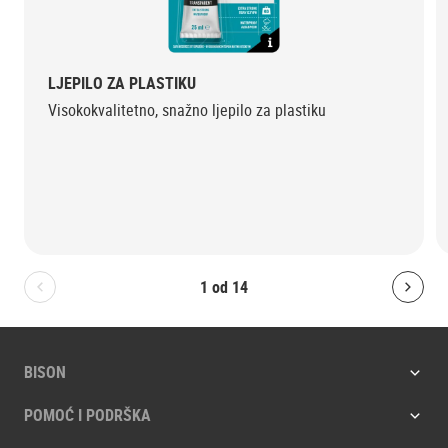
LJEPILO ZA PLASTIKU
Visokokvalitetno, snažno ljepilo za plastiku
1
od
14
Bolton.General.PreviousSlide
Bolt
BISON
POMOĆ I PODRŠKA