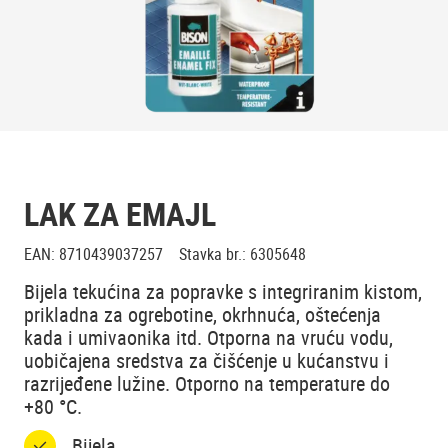
LAK ZA EMAJL
EAN
:
8710439037257
Stavka br.
:
6305648
Bijela tekućina za popravke s integriranim kistom,
prikladna za ogrebotine, okrhnuća, oštećenja
kada i umivaonika itd. Otporna na vruću vodu,
uobičajena sredstva za čišćenje u kućanstvu i
razrijeđene lužine. Otporno na temperature do
+80 °C.
Bijela