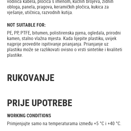
vodilica kabela, pločica s imenom, kućnih brojeva, zidnih
obloga, panela, pragova, keramičkih pločica, kukica za
vješanje, utičnica, razvodnih kutija.
NOT SUITABLE FOR:
PE, PP, PTFE, bitumen, polistirenska pjena, ogledala, prirodni
kamen, stalno vlažna mjesta. Kada lijepite plastiku, uvijek
najprije provedite ispitivanje prianjanja. Prianjanje uz
plastiku može se razlikovati ovisno o vrsti sintetike i kvaliteti
plastike.
RUKOVANJE
PRIJE UPOTREBE
WORKING CONDITIONS
Primjenjujte samo na temperaturama između +5 °C i +40 °C.