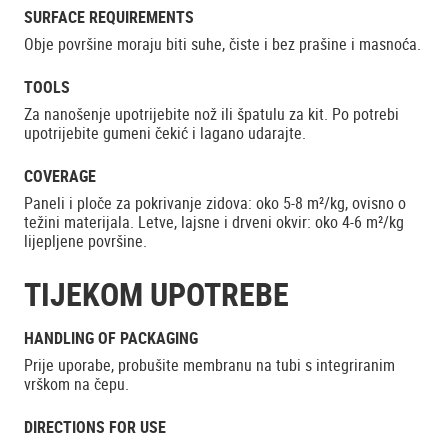
SURFACE REQUIREMENTS
Obje površine moraju biti suhe, čiste i bez prašine i masnoća.
TOOLS
Za nanošenje upotrijebite nož ili špatulu za kit. Po potrebi
upotrijebite gumeni čekić i lagano udarajte.
COVERAGE
Paneli i ploče za pokrivanje zidova: oko 5-8 m²/kg, ovisno o
težini materijala. Letve, lajsne i drveni okvir: oko 4-6 m²/kg
lijepljene površine.
TIJEKOM UPOTREBE
HANDLING OF PACKAGING
Prije uporabe, probušite membranu na tubi s integriranim
vrškom na čepu.
DIRECTIONS FOR USE