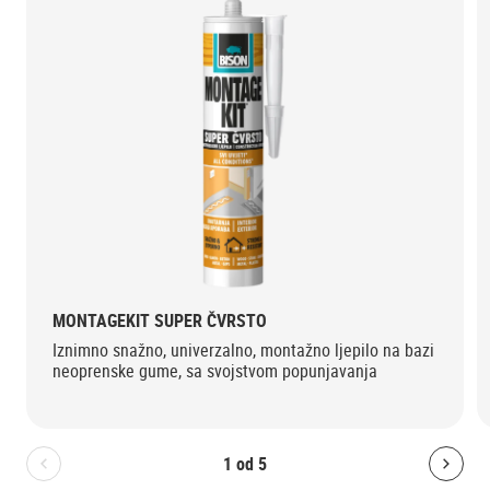
MONTAGEKIT SUPER ČVRSTO
Iznimno snažno, univerzalno, montažno ljepilo na bazi
neoprenske gume, sa svojstvom popunjavanja
1
od
5
Bolton.General.PreviousSlide
Bolt