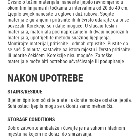
Ovisno o težini materijala, nanesite ljepilo ravnomjerno u
okomitim linijama ili točkama u intervalima od 20 do 40 cm.
Ljepilo uvijek nanesite u uglove i duž rubova. Spojite
materijale guranjem i pritisnite ih ili čvrsto udarajte da bi se
povezali. Korekcije su i dalje moguće. U slučaju teških
materijala, materijala pod naprezanjem ili dvaju neporoznih
materijala, upotrijebite metodu snažnog lijepljenja.
Montirajte materijal, pritisnite i odmah otpustite. Pustite da
se suši 5 minuta, sastavite na istom mjestu i čvrsto pritisnite
ili udarite čekićem. Korekcije nisu moguće. Za teške
materijale može biti potrebno učvršćivanje ili podupiranje.
NAKON UPOTREBE
STAINS/RESIDUE
Bijelim špiritom očistite alate i uklonite mokre ostatke ljepila.
Suhi ostaci ljepila mogu se ukloniti samo mehanički.
STORAGE CONDITIONS
Dobro zatvorite ambalažu i čuvajte je na suhom i hladnom
mjestu na kojem ne dolazi do smrzavanja.