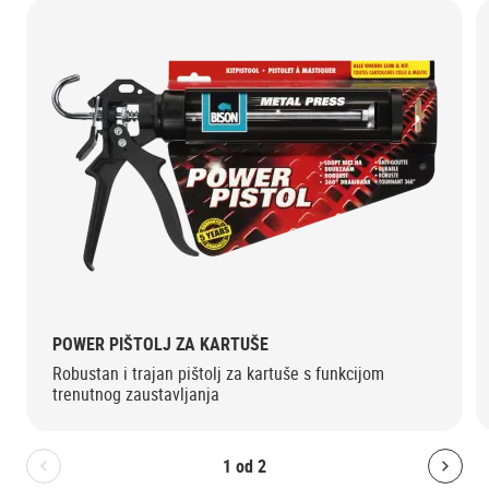
POWER PIŠTOLJ ZA KARTUŠE
Robustan i trajan pištolj za kartuše s funkcijom
trenutnog zaustavljanja
1
od
2
Bolton.General.PreviousSlide
Bolt