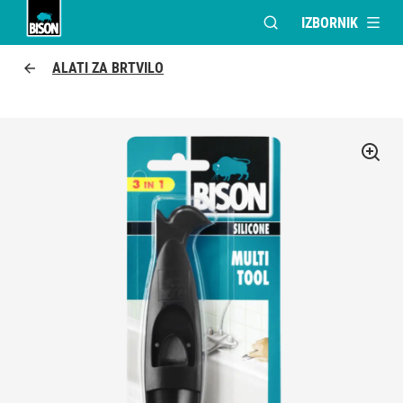
IZBORNIK
OTVORI MODALNI PR
UHU logo
ALATI ZA BRTVILO