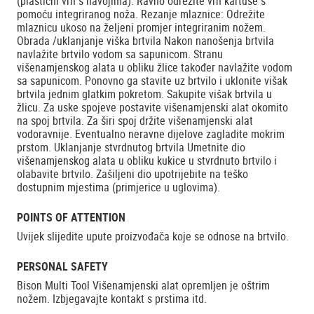
(plastični vrh s navojima). Ravno odrežite vrh kartuše s
pomoću integriranog noža. Rezanje mlaznice: Odrežite
mlaznicu ukoso na željeni promjer integriranim nožem.
Obrada /uklanjanje viška brtvila Nakon nanošenja brtvila
navlažite brtvilo vodom sa sapunicom. Stranu
višenamjenskog alata u obliku žlice također navlažite vodom
sa sapunicom. Ponovno ga stavite uz brtvilo i uklonite višak
brtvila jednim glatkim pokretom. Sakupite višak brtvila u
žlicu. Za uske spojeve postavite višenamjenski alat okomito
na spoj brtvila. Za širi spoj držite višenamjenski alat
vodoravnije. Eventualno neravne dijelove zagladite mokrim
prstom. Uklanjanje stvrdnutog brtvila Umetnite dio
višenamjenskog alata u obliku kukice u stvrdnuto brtvilo i
olabavite brtvilo. Zašiljeni dio upotrijebite na teško
dostupnim mjestima (primjerice u uglovima).
POINTS OF ATTENTION
Uvijek slijedite upute proizvođača koje se odnose na brtvilo.
PERSONAL SAFETY
Bison Multi Tool Višenamjenski alat opremljen je oštrim
nožem. Izbjegavajte kontakt s prstima itd.