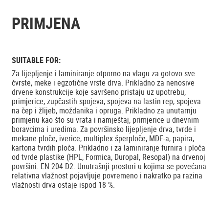
PRIMJENA
SUITABLE FOR:
Za lijepljenje i laminiranje otporno na vlagu za gotovo sve
čvrste, meke i egzotične vrste drva. Prikladno za nenosive
drvene konstrukcije koje savršeno pristaju uz upotrebu,
primjerice, zupčastih spojeva, spojeva na lastin rep, spojeva
na čep i žlijeb, moždanika i opruga. Prikladno za unutarnju
primjenu kao što su vrata i namještaj, primjerice u dnevnim
boravcima i uredima. Za površinsko lijepljenje drva, tvrde i
mekane ploče, iverice, multiplex šperploče, MDF-a, papira,
kartona tvrdih ploča. Prikladno i za laminiranje furnira i ploča
od tvrde plastike (HPL, Formica, Duropal, Resopal) na drvenoj
površini. EN 204 D2: Unutrašnji prostori u kojima se povećana
relativna vlažnost pojavljuje povremeno i nakratko pa razina
vlažnosti drva ostaje ispod 18 %.