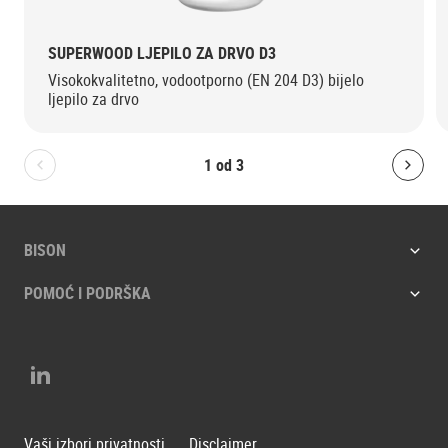
SUPERWOOD LJEPILO ZA DRVO D3
Visokokvalitetno, vodootporno (EN 204 D3) bijelo
ljepilo za drvo
1
od
3
Bolton.General.PreviousSlide
Bolt
BISON
POMOĆ I PODRŠKA
LinkedIn
Vaši izbori privatnosti
Disclaimer