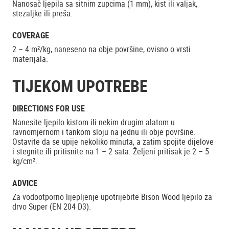
Nanosač ljepila sa sitnim zupcima (1 mm), kist ili valjak,
stezaljke ili preša.
COVERAGE
2 – 4 m²/kg, naneseno na obje površine, ovisno o vrsti
materijala.
TIJEKOM UPOTREBE
DIRECTIONS FOR USE
Nanesite ljepilo kistom ili nekim drugim alatom u
ravnomjernom i tankom sloju na jednu ili obje površine.
Ostavite da se upije nekoliko minuta, a zatim spojite dijelove
i stegnite ili pritisnite na 1 – 2 sata. Željeni pritisak je 2 – 5
kg/cm².
ADVICE
Za vodootporno lijepljenje upotrijebite Bison Wood ljepilo za
drvo Super (EN 204 D3).