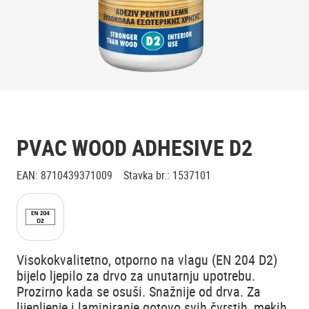
PVAC WOOD ADHESIVE D2
EAN
:
8710439371009
Stavka br.
:
1537101
Visokokvalitetno, otporno na vlagu (EN 204 D2)
bijelo ljepilo za drvo za unutarnju upotrebu.
Prozirno kada se osuši. Snažnije od drva. Za
lijepljenje i laminiranje gotovo svih čvrstih, mekih