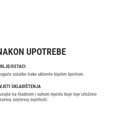
NAKON UPOTREBE
RLJE/OSTACI
oguće ostatke trake uklonite bijelim špiritom.
VJETI SKLADIŠTENJA
uvajte na hladnom i suhom mjestu koje nije izloženo
zravnoj sunčevoj svjetlosti.