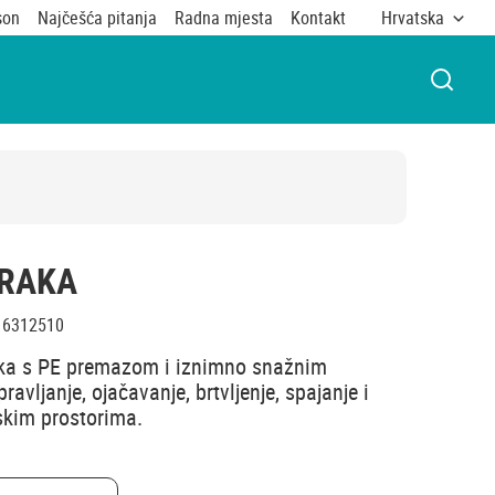
son
Najčešća pitanja
Radna mjesta
Kontakt
Hrvatska
OTVOR
TRAKA
6312510
raka s PE premazom i iznimno snažnim
avljanje, ojačavanje, brtvljenje, spajanje i
jskim prostorima.