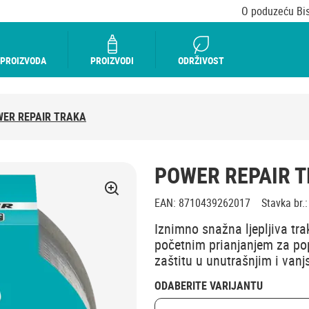
O poduzeću Bi
 PROIZVODA
PROIZVODI
ODRŽIVOST
ER REPAIR TRAKA
POWER REPAIR 
EAN
:
8710439262017
Stavka br.
:
Iznimno snažna ljepljiva t
početnim prianjanjem za popr
zaštitu u unutrašnjim i van
ODABERITE VARIJANTU