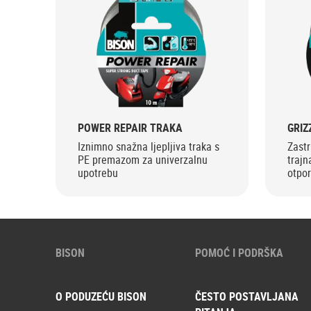
POWER REPAIR TRAKA
GRIZ
Iznimno snažna ljepljiva traka s
Zast
PE premazom za univerzalnu
trajn
upotrebu
otpor
BISON
POMOĆ I PODRŠKA
O PODUZEĆU BISON
ČESTO POSTAVLJANA