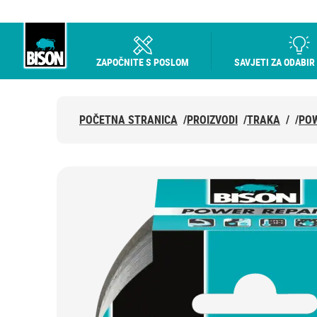
ZAPOČNITE S POSLOM
SAVJETI ZA ODABIR
Bison logo
POČETNA STRANICA
/
PROIZVODI
/
TRAKA
/
/
POW