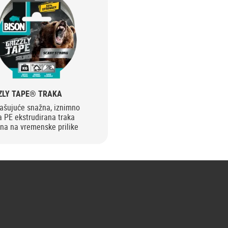
ZLY TAPE® TRAKA
rašujuće snažna, iznimno
a PE ekstrudirana traka
na na vremenske prilike