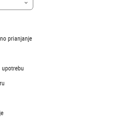
no prianjanje
u upotrebu
ru
je