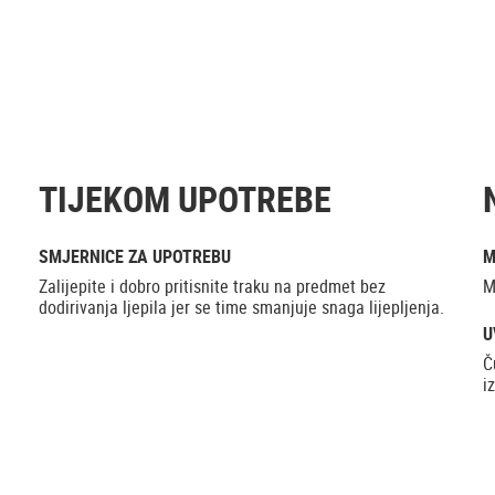
TIJEKOM UPOTREBE
SMJERNICE ZA UPOTREBU
M
Zalijepite i dobro pritisnite traku na predmet bez
M
dodirivanja ljepila jer se time smanjuje snaga lijepljenja.
U
Č
i