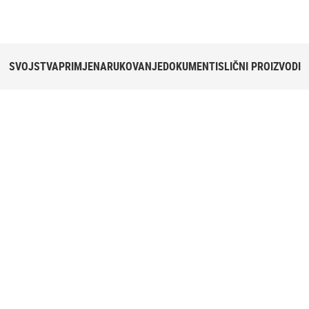
SVOJSTVA
PRIMJENA
RUKOVANJE
DOKUMENTI
SLIČNI PROIZVODI