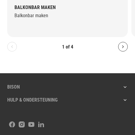
BALKONBAR MAKEN
Balkonbar maken
1
of
4
Bolton.General.PreviousSlide
Bolt
BISON
HULP & ONDERSTEUNING
Facebook
Instagram
Youtube
LinkedIn