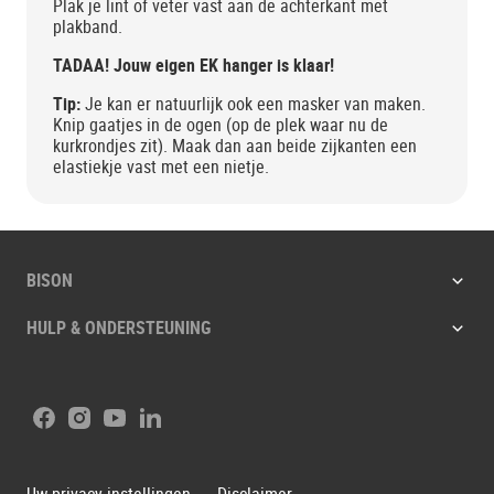
Plak je lint of veter vast aan de achterkant met
plakband.
TADAA! Jouw eigen EK hanger is klaar!
Tip:
Je kan er natuurlijk ook een masker van maken.
Knip gaatjes in de ogen (op de plek waar nu de
kurkrondjes zit). Maak dan aan beide zijkanten een
elastiekje vast met een nietje.
BISON
HULP & ONDERSTEUNING
Facebook
Instagram
Youtube
LinkedIn