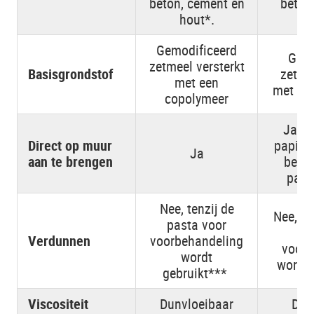
beton, cement en
beton
hout*.
Gemodificeerd
Gemo
zetmeel versterkt
Basisgrondstof
zetmee
met een
met ee
copolymeer
Ja, m
Direct op muur
papier
Ja
aan te brengen
beha
papi
Nee, tenzij de
Nee, te
pasta voor
Verdunnen
voorbehandeling
voorb
wordt
wordt 
gebruikt***
Viscositeit
Dunvloeibaar
Dun