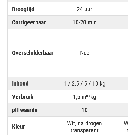
Droogtijd
24 uur
Corrigeerbaar
10-20 min
10
Overschilderbaar
Nee
Inhoud
1 / 2,5 / 5 / 10 kg
Verbruik
1,5 m²/kg
6
pH waarde
10
Wit, na drogen
Wit,
Kleur
transparant
tra