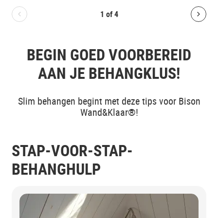
1
of
4
Bolton.General.PreviousSlide
Bolt
BEGIN GOED VOORBEREID
AAN JE BEHANGKLUS!
Slim behangen begint met deze tips voor Bison
Wand&Klaar®!
STAP-VOOR-STAP-
BEHANGHULP