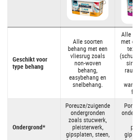
Alle so
Alle soorten
met een
behang met een
texti
vliesrug zoals
(schuim
Geschikt voor
non-woven
simpl
type behang
behang,
rauhf
easybehang en
snelbehang.
wandb
fot
Poreuze/zuigende
Poreu
ondergronden
onderg
zoals stucwerk,
st
Ondergrond*
pleisterwerk,
ple
gipsplaten, steen,
gipspl