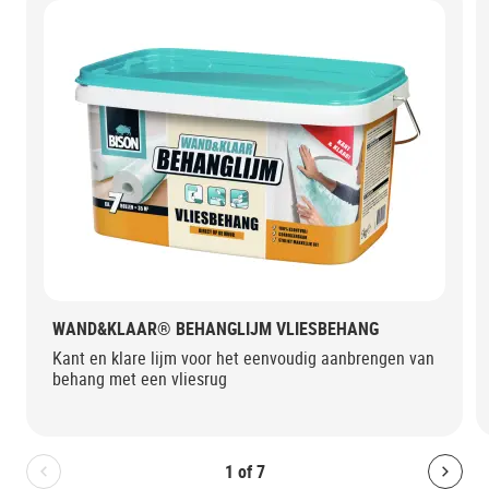
WAND&KLAAR® BEHANGLIJM VLIESBEHANG
Kant en klare lijm voor het eenvoudig aanbrengen van
behang met een vliesrug
1
of
7
Bolton.General.PreviousSlide
Bolt