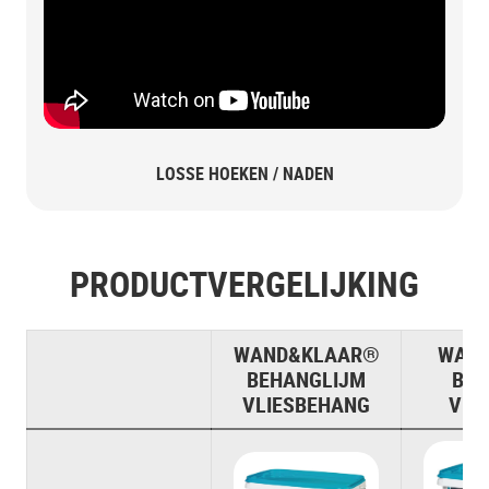
LOSSE HOEKEN / NADEN
PRODUCTVERGELIJKING
WAND&KLAAR®
WAN
BEHANGLIJM
BEH
VLIESBEHANG
VIN