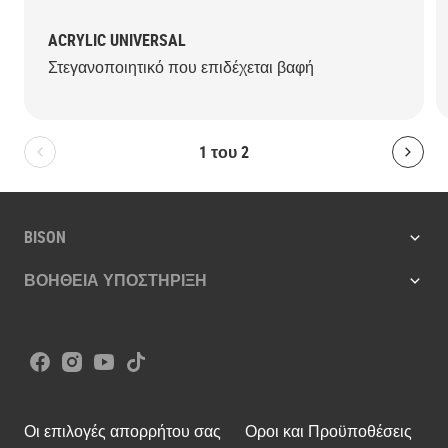
ACRYLIC UNIVERSAL
Στεγανοποιητικό που επιδέχεται βαφή
1
του
2
Bolton.General.PreviousSlide
Bolt
BISON
ΒΟΗΘΕΙΑ ΥΠΟΣΤΗΡΙΞΗ
Facebook
Instagram
Youtube
Tiktok
Οι επιλογές απορρήτου σας
Οροι και Προϋποθέσεις