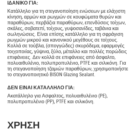
ΙΔΑΝΙΚΟ ΓΙΑ:
Κατάλληλο για τη στεγανοποίηση ενώσεων με ελάχιστη
κίνηση, αρμών και ρωγμών σε κουφώματα θυρών και
παραθύρων, περβάζια παραθύρων, επενδύσεις τοίχων,
σκάλες, σοβατεπί, τοίχους, γυψοσανίδες, ταβάνια και
σωληνώσεις. Είναι επίσης κατάλληλο για τη σφράγιση
ρωγμών μικρού και κανονικού μεγέθους σε τοίχους.
Κολλά σε τούβλα, (σπογγώδες) σκυρόδεμα, εφαρμογές
τοιχοποιίας, γύψινα, ξύλο, μέταλλο και πολλές πορώδεις
επιφάνειες. Δεν κολλά σε επιφάνειες από άσφαλτο,
πολυαιθυλένιο, πολυπροπυλένιο, PTFE και σιλικόνη. Για
τη στεγανοποίηση τζαμιών παραθύρων, χρησιμοποιήστε
το στεγανοποιητικό BISON Glazing Sealant.
ΔΕΝ ΕΊΝΑΙ ΚΑΤΆΛΛΗΛΟ ΓΙΑ:
Ακατάλληλο για Ασφαλτος, πολυαιθυλένιο (PE),
πολυπροπυλένιο (PP), PTFE και σιλικόνη.
ΧΡΗΣΗ