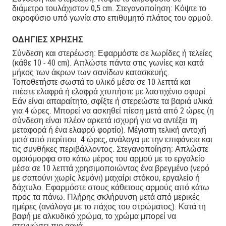
διάμετρο τουλάχιστον 0,5 cm. Στεγανοποίηση: Κόψτε το
ακροφύσιο υπό γωνία στο επιθυμητό πλάτος του αρμού.
ΟΔΗΓΊΕΣ ΧΡΉΣΗΣ
Σύνδεση και στερέωση: Εφαρμόστε σε λωρίδες ή τελείες
(κάθε 10 - 40 cm). Απλώστε πάντα στις γωνίες και κατά
μήκος των άκρων των σανίδων κατασκευής.
Τοποθετήστε σωστά το υλικό μέσα σε 10 λεπτά και
πιέστε ελαφρά ή ελαφρά χτυπήστε με λαστιχένιο σφυρί.
Εάν είναι απαραίτητο, σφίξτε ή στερεώστε τα βαριά υλικά
για 4 ώρες. Μπορεί να ασκηθεί πίεση μετά από 2 ώρες (η
σύνδεση είναι πλέον αρκετά ισχυρή για να αντέξει τη
μεταφορά ή ένα ελαφρύ φορτίο). Μέγιστη τελική αντοχή
μετά από περίπου. 4 ώρες, ανάλογα με την επιφάνεια και
τις συνθήκες περιβάλλοντος. Στεγανοποίηση: Απλώστε
ομοιόμορφα στο κάτω μέρος του αρμού με το εργαλείο
μέσα σε 10 λεπτά χρησιμοποιώντας ένα βρεγμένο (νερό
με σαπούνι χωρίς λεμόνι) μαχαίρι στόκου, εργαλείο ή
δάχτυλο. Εφαρμόστε στους κάθετους αρμούς από κάτω
προς τα πάνω. Πλήρης σκλήρυνση μετά από μερικές
ημέρες (ανάλογα με το πάχος του στρώματος). Κατά τη
βαφή με αλκυδικό χρώμα, το χρώμα μπορεί να
στεγνώσει πιο αργά.