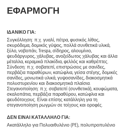
ΕΦΑΡΜΟΓΗ
ΙΔΑΝΙΚΟ ΓΙΑ:
Συγκόλληση: π.χ. γυαλί, πέτρα, φυσικός λίθος,
σκυρόδεμα, δομικός γύψος, πολλά συνθετικά υλικά,
ξύλο, νοβοπάν, Trespa, σίδηρος, αλουμίνιο,
ψευδάργυρος, χάλυβας, ανοξείδωτος χάλυβας και άλλα
μέταλλα, κεραμικά πλακίδια, φελλός και καθρέπτες.
Σύνδεση: π.χ. σοβατεπί, επιστρώσεις με σανίδες,
περβάζια παραθύρων, κατώφλια, γείσα στέγης, δομικές
σανίδες, μονωτικά υλικά, γυψοσανίδες, διακοσμητικά
πολυστυρενίου και διακοσμητικά πλαίσια.
Στεγανοποίηση: π.χ. σοβατεπί (συνθετικά), κουφώματα,
σκαλοπάτια, περβάζια παραθύρου, κατώφλια και
ψευδότοιχους. Είναι επίσης κατάλληλη για τη
στεγανοποίηση ρωγμών σε τοίχους και οροφές.
ΔΕΝ ΕΊΝΑΙ ΚΑΤΆΛΛΗΛΟ ΓΙΑ:
Ακατάλληλο για Πολυαιθυλένιο (PE), πολυπροπυλένιο