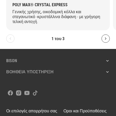
POLY MAX® CRYSTAL EXPRESS
Γενικής χρήσης, οικοδομική κόλλα και
στεγανωτικό -κρυστάλλινα διάφανη - με γρήγορη
τελική αντοχή.
1
του
3
Bolton.General.PreviousSlide
Bolt
BISON
ΒΟΗΘΕΙΑ ΥΠΟΣΤΗΡΙΞΗ
Facebook
Instagram
Youtube
Tiktok
Οι επιλογές απορρήτου σας
Οροι και Προϋποθέσεις