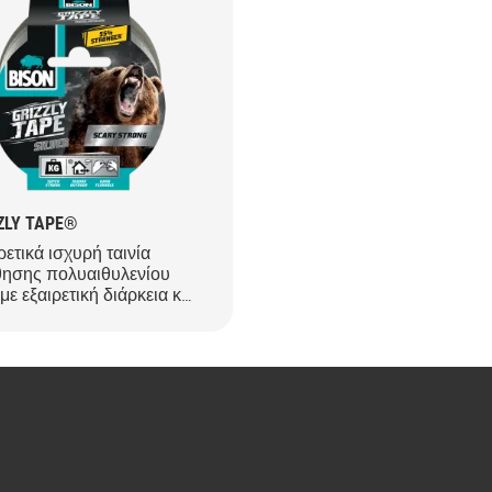
ZLY TAPE®
ρετικά ισχυρή ταινία
ησης πολυαιθυλενίου
 με εξαιρετική διάρκεια και
κτικότητα στις καιρικές
ήκες.