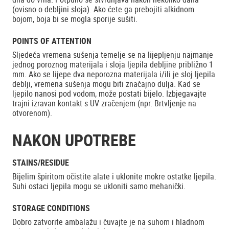
(ovisno o debljini sloja). Ako ćete ga prebojiti alkidnom
bojom, boja bi se mogla sporije sušiti.
POINTS OF ATTENTION
Sljedeća vremena sušenja temelje se na lijepljenju najmanje
jednog poroznog materijala i sloja ljepila debljine približno 1
mm. Ako se lijepe dva neporozna materijala i/ili je sloj ljepila
deblji, vremena sušenja mogu biti značajno dulja. Kad se
ljepilo nanosi pod vodom, može postati bijelo. Izbjegavajte
trajni izravan kontakt s UV zračenjem (npr. Brtvljenje na
otvorenom).
NAKON UPOTREBE
STAINS/RESIDUE
Bijelim špiritom očistite alate i uklonite mokre ostatke ljepila.
Suhi ostaci ljepila mogu se ukloniti samo mehanički.
STORAGE CONDITIONS
Dobro zatvorite ambalažu i čuvajte je na suhom i hladnom