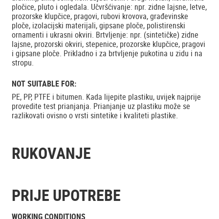
pločice, pluto i ogledala. Učvršćivanje: npr. zidne lajsne, letve,
prozorske klupčice, pragovi, rubovi krovova, građevinske
ploče, izolacijski materijali, gipsane ploče, polistirenski
ornamenti i ukrasni okviri. Brtvljenje: npr. (sintetičke) zidne
lajsne, prozorski okviri, stepenice, prozorske klupčice, pragovi
i gipsane ploče. Prikladno i za brtvljenje pukotina u zidu i na
stropu.
NOT SUITABLE FOR:
PE, PP, PTFE i bitumen. Kada lijepite plastiku, uvijek najprije
provedite test prianjanja. Prianjanje uz plastiku može se
razlikovati ovisno o vrsti sintetike i kvaliteti plastike.
RUKOVANJE
PRIJE UPOTREBE
WORKING CONDITIONS