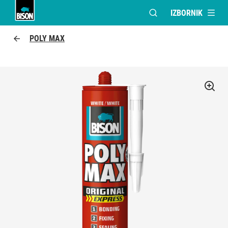
IZBORNIK
OTVORI MODALNI PR
UHU logo
POLY MAX