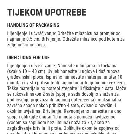
TIJEKOM UPOTREBE
HANDLING OF PACKAGING
Lijepljenje i učvršćivanje: Odrežite mlaznicu na promjer od
najmanje 0.5 cm. Brtvljenje: Odrežite mlaznicu pod kutem za
željenu širinu spoja.
DIRECTIONS FOR USE
Lijepljenje i učvršćivanje: Nanesite u linijama ili točkama
(svakih 10 – 40 cm). Uvijek nanesite u uglove i duž rubova
građevinskih ploča. Ispravno namjestite materijal unutar 10
minuta i čvrsto pritisnite ili lagano udarite gumenim čekićem.
Teške materijale po potrebi stegnite ili fiksirajte 4 sata. Može
se rukovati nakon 2 sata (spoj je sada dovoljno snažan za
podnošenje prijevoza ili laganog opterećenja), maksimalna
završna snaga nakon približno 4 sata, ovisno o površini i
okolnim uvjetima. Brtvljenje: Ravnomjerno nanesite na dno
spoja i oblikujte unutar 10 minuta s pomoću navlaženog
(vodom sa sapunom bez limuna) noža za kit, alata za
zaglađivanje brtvila ili prsta. Oblikujte okomite spojeve od
dna do vrha. Potpuno se stvrdnjava nakon nekoliko dana