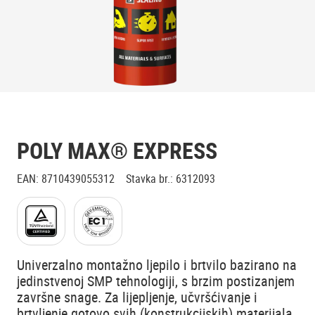
POLY MAX® EXPRESS
EAN
:
8710439055312
Stavka br.
:
6312093
Univerzalno montažno ljepilo i brtvilo bazirano na
jedinstvenoj SMP tehnologiji, s brzim postizanjem
završne snage. Za lijepljenje, učvršćivanje i
brtvljenje gotovo svih (konstrukcijskih) materijala