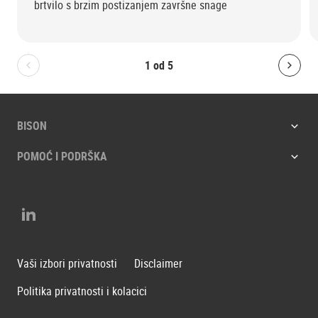
brtvilo s brzim postizanjem završne snage
1
od
5
Bolton.General.PreviousSlide
Bolt
BISON
POMOĆ I PODRŠKA
LinkedIn
Vaši izbori privatnosti
Disclaimer
Politika privatnosti i kolacici