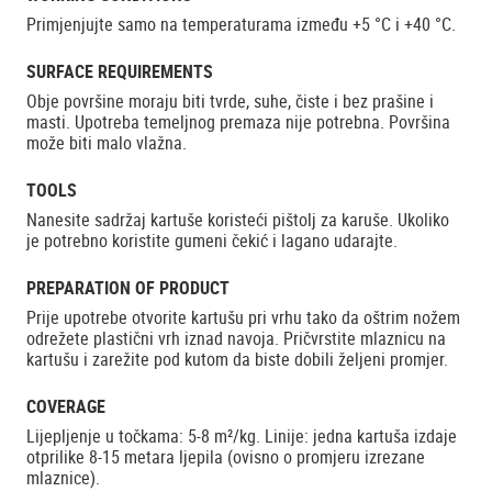
Primjenjujte samo na temperaturama između +5 °C i +40 °C.
SURFACE REQUIREMENTS
Obje površine moraju biti tvrde, suhe, čiste i bez prašine i
masti. Upotreba temeljnog premaza nije potrebna. Površina
može biti malo vlažna.
TOOLS
Nanesite sadržaj kartuše koristeći pištolj za karuše. Ukoliko
je potrebno koristite gumeni čekić i lagano udarajte.
PREPARATION OF PRODUCT
Prije upotrebe otvorite kartušu pri vrhu tako da oštrim nožem
odrežete plastični vrh iznad navoja. Pričvrstite mlaznicu na
kartušu i zarežite pod kutom da biste dobili željeni promjer.
COVERAGE
Lijepljenje u točkama: 5-8 m²/kg. Linije: jedna kartuša izdaje
otprilike 8-15 metara ljepila (ovisno o promjeru izrezane
mlaznice).