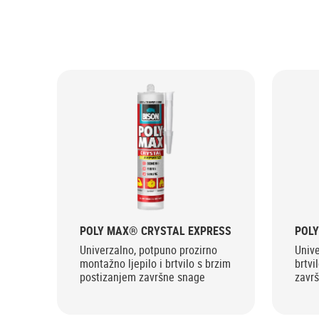
POLY MAX® CRYSTAL EXPRESS
POL
Univerzalno, potpuno prozirno
Unive
montažno ljepilo i brtvilo s brzim
brtvi
postizanjem završne snage
zavr