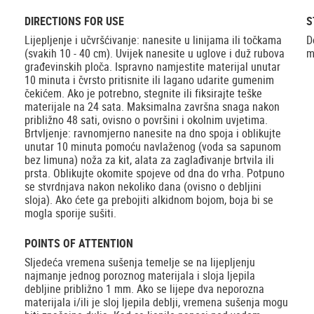
DIRECTIONS FOR USE
S
Lijepljenje i učvršćivanje: nanesite u linijama ili točkama
D
(svakih 10 - 40 cm). Uvijek nanesite u uglove i duž rubova
m
građevinskih ploča. Ispravno namjestite materijal unutar
10 minuta i čvrsto pritisnite ili lagano udarite gumenim
čekićem. Ako je potrebno, stegnite ili fiksirajte teške
materijale na 24 sata. Maksimalna završna snaga nakon
približno 48 sati, ovisno o površini i okolnim uvjetima.
Brtvljenje: ravnomjerno nanesite na dno spoja i oblikujte
unutar 10 minuta pomoću navlaženog (voda sa sapunom
bez limuna) noža za kit, alata za zaglađivanje brtvila ili
prsta. Oblikujte okomite spojeve od dna do vrha. Potpuno
se stvrdnjava nakon nekoliko dana (ovisno o debljini
sloja). Ako ćete ga prebojiti alkidnom bojom, boja bi se
mogla sporije sušiti.
POINTS OF ATTENTION
Sljedeća vremena sušenja temelje se na lijepljenju
najmanje jednog poroznog materijala i sloja ljepila
debljine približno 1 mm. Ako se lijepe dva neporozna
materijala i/ili je sloj ljepila deblji, vremena sušenja mogu