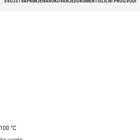
SVOJSTVA
PRIMJENA
RUKOVANJE
DOKUMENTI
SLIČNI PROIZVODI
+100 °C
ke uvjete