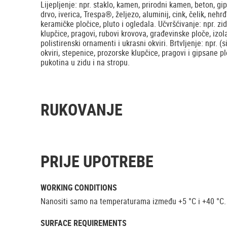
Lijepljenje: npr. staklo, kamen, prirodni kamen, beton, gip
drvo, iverica, Trespa®, željezo, aluminij, cink, čelik, nehrđ
keramičke pločice, pluto i ogledala. Učvršćivanje: npr. zid
klupčice, pragovi, rubovi krovova, građevinske ploče, izola
polistirenski ornamenti i ukrasni okviri. Brtvljenje: npr. (
okviri, stepenice, prozorske klupčice, pragovi i gipsane pl
pukotina u zidu i na stropu.
RUKOVANJE
PRIJE UPOTREBE
WORKING CONDITIONS
Nanositi samo na temperaturama između +5 °C i +40 °C.
SURFACE REQUIREMENTS