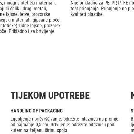
s, mnogi sintetički materijali,
Nije prikladno za PE, PP, PTFE i 
ajući čelik i drugi metali,
test prianjanja. Prianjanje na pla
ne lajsne, letve, prozorske
kvaliteti plastike.
cijski materijali, gipsane ploče,
sintetičke) zidne lajsne, prozorski
oče. Prikladno i za brtvljenje
TIJEKOM UPOTREBE
HANDLING OF PACKAGING
S
Lijepljenje i pričvršćivanje: odrežite mlaznicu na promjer
B
od najmanje 0,5 cm. Brtvljenje: odrežite mlaznicu pod
l
kutem na željenu širinu spoja.
m