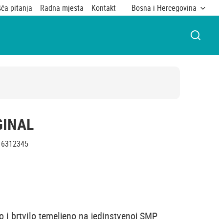
ća pitanja
Radna mjesta
Kontakt
Bosna i Hercegovina
OTVOR
GINAL
6312345
o i brtvilo temeljeno na jedinstvenoj SMP