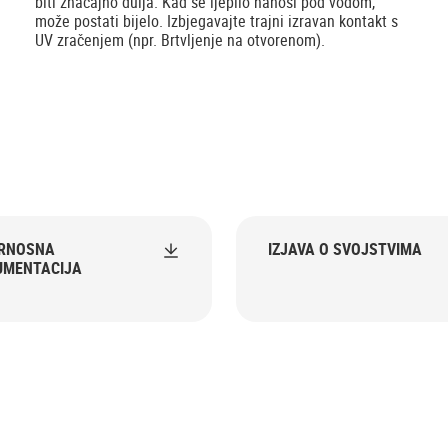
biti značajno dulja. Kad se ljepilo nanosi pod vodom,
može postati bijelo. Izbjegavajte trajni izravan kontakt s
UV zračenjem (npr. Brtvljenje na otvorenom).
URNOSNA
IZJAVA O SVOJSTVIMA
UMENTACIJA