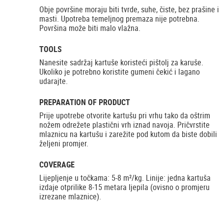
Obje površine moraju biti tvrde, suhe, čiste, bez prašine i
masti. Upotreba temeljnog premaza nije potrebna.
Površina može biti malo vlažna.
TOOLS
Nanesite sadržaj kartuše koristeći pištolj za karuše.
Ukoliko je potrebno koristite gumeni čekić i lagano
udarajte.
PREPARATION OF PRODUCT
Prije upotrebe otvorite kartušu pri vrhu tako da oštrim
nožem odrežete plastični vrh iznad navoja. Pričvrstite
mlaznicu na kartušu i zarežite pod kutom da biste dobili
željeni promjer.
COVERAGE
Lijepljenje u točkama: 5-8 m²/kg. Linije: jedna kartuša
izdaje otprilike 8-15 metara ljepila (ovisno o promjeru
izrezane mlaznice).