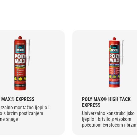
Y MAX® EXPRESS
POLY MAX® HIGH TACK
EXPRESS
rzalno montažno ljepilo i
lo s brzim postizanjem
Univerzalno konstrukcijsko
šne snage
ljepilo i brtvilo s visokom
početnom čvrstoćom i brzi
postizanjem završne snage