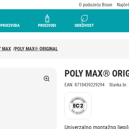
O poduzeću Bison
Najčeš
 PROIZVODA
PROIZVODI
ODRŽIVOST
Y MAX
/
POLY MAX® ORIGINAL
POLY MAX® ORI
EAN
:
8710439229294
Stavka br.
:
Univerzalno montažno ljepil