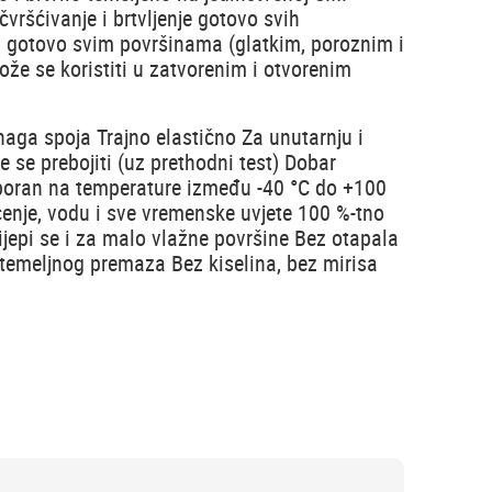
ričvršćivanje i brtvljenje gotovo svih
a gotovo svim površinama (glatkim, poroznim i
že se koristiti u zatvorenim i otvorenim
naga spoja Trajno elastično Za unutarnju i
 se prebojiti (uz prethodni test) Dobar
poran na temperature između -40 °C do +100
enje, vodu i sve vremenske uvjete 100 %-tno
 Lijepi se i za malo vlažne površine Bez otapala
z temeljnog premaza Bez kiselina, bez mirisa