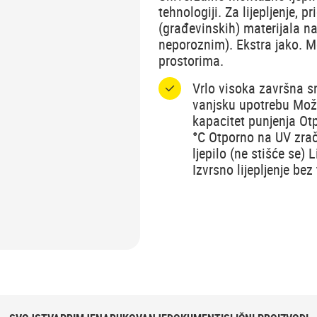
tehnologiji. Za lijepljenje, p
(građevinskih) materijala n
neporoznim). Ekstra jako. Mo
prostorima.
Vrlo visoka završna s
vanjsku upotrebu Može
kapacitet punjenja Ot
°C Otporno na UV zrač
ljepilo (ne stišće se)
Izvrsno lijepljenje be