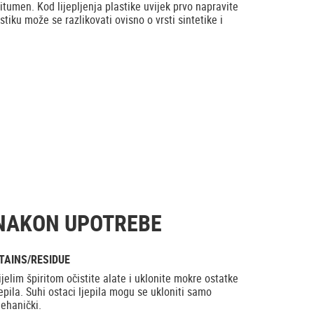
bitumen. Kod lijepljenja plastike uvijek prvo napravite
stiku može se razlikovati ovisno o vrsti sintetike i
NAKON UPOTREBE
TAINS/RESIDUE
ijelim špiritom očistite alate i uklonite mokre ostatke
jepila. Suhi ostaci ljepila mogu se ukloniti samo
ehanički.