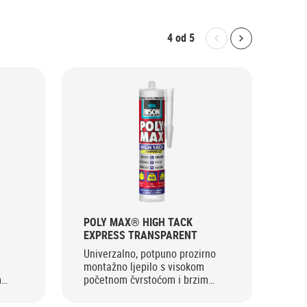
4
od
5
Bolton.General.P
Bolton.Gene
POLY MAX® HIGH TACK
PO
EXPRESS TRANSPARENT
Uni
Univerzalno, potpuno prozirno
brtv
montažno ljepilo s visokom
m
početnom čvrstoćom i brzim
postizanjem završne snage