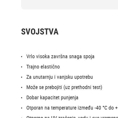
SVOJSTVA
Vrlo visoka završna snaga spoja
Trajno elastično
Za unutarnju i vanjsku upotrebu
Može se prebojiti (uz prethodni test)
Dobar kapacitet punjenja
Otporan na temperature između -40 °C do 
Otporno na UV zračenje, vodu i sve vremens