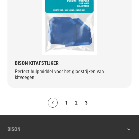
BISON KITAFSTIJKER
Perfect hulpmiddel voor het gladstrijken van
kitvoegen
1
2
3
Bolton.ArticleList.PreviousPage
BISON