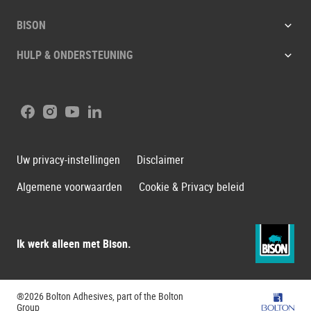
BISON
HULP & ONDERSTEUNING
Facebook
Instagram
Youtube
LinkedIn
Uw privacy-instellingen
Disclaimer
Algemene voorwaarden
Cookie & Privacy beleid
Ik werk alleen met Bison.
®2026 Bolton Adhesives, part of the Bolton
Bolton G
Group