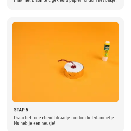
Plak met
Bison Stic
gekleurd papier rondom het bakje.
STAP 5
Draai het rode chenill draadje rondom het vlammetje.
Nu heb je een neusje!