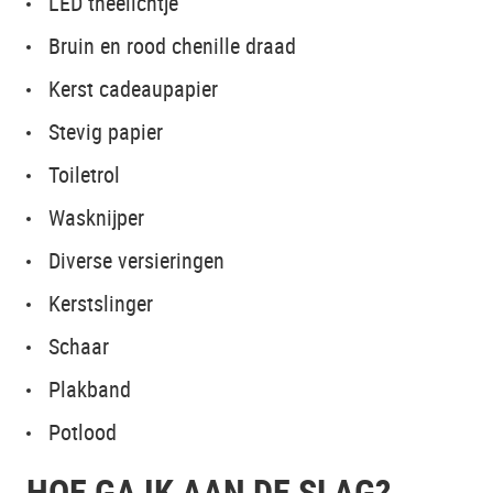
LED theelichtje
Bruin en rood chenille draad
Kerst cadeaupapier
Stevig papier
Toiletrol
Wasknijper
Diverse versieringen
Kerstslinger
Schaar
Plakband
Potlood
HOE GA IK AAN DE SLAG?