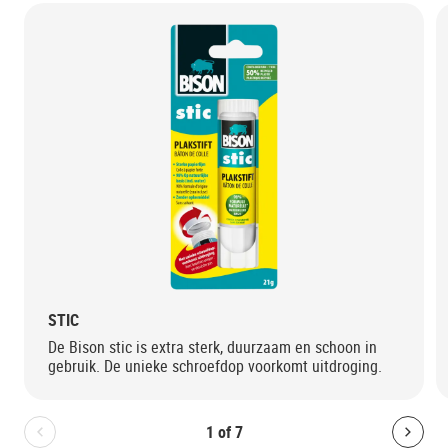
STIC
De Bison stic is extra sterk, duurzaam en schoon in
gebruik. De unieke schroefdop voorkomt uitdroging.
1
of
7
Bolton.General.PreviousSlide
Bolt