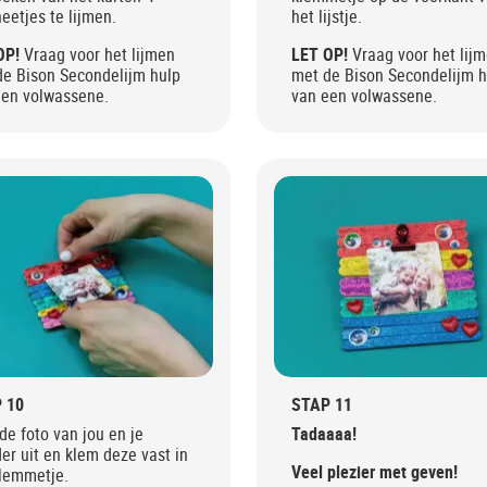
etjes te lijmen.
het lijstje.
OP!
Vraag voor het lijmen
LET OP!
Vraag voor het lij
de Bison Secondelijm hulp
met de Bison Secondelijm h
een volwassene.
van een volwassene.
 10
STAP 11
de foto van jou en je
Tadaaaa!
r uit en klem deze vast in
Veel plezier met geven!
klemmetje.