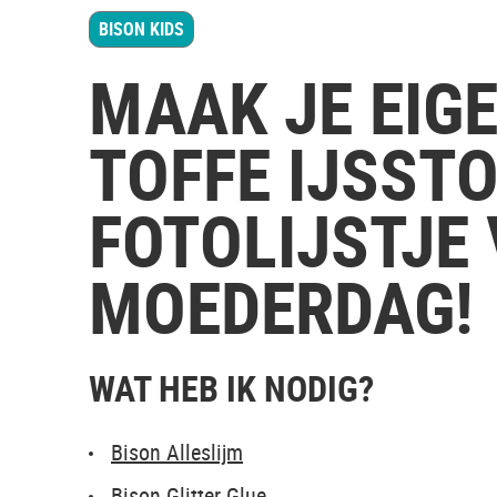
BISON KIDS
MAAK JE EIG
TOFFE IJSST
FOTOLIJSTJE
MOEDERDAG!
WAT HEB IK NODIG?
Bison Alleslijm
Bison Glitter Glue