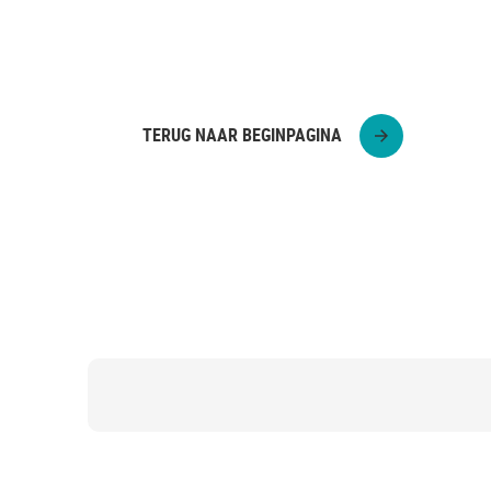
Knutsel je eigen ijsstokjes fotolijstje voo
TERUG NAAR BEGINPAGINA