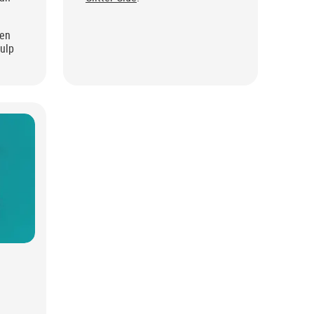
men
ulp