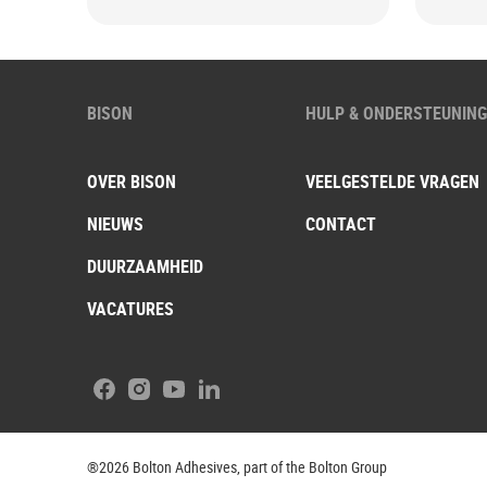
BISON
HULP & ONDERSTEUNIN
OVER BISON
VEELGESTELDE VRAGEN
NIEUWS
CONTACT
DUURZAAMHEID
VACATURES
Facebook
Instagram
Youtube
LinkedIn
®2026 Bolton Adhesives, part of the Bolton Group