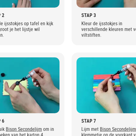
 2
STAP 3
e ijsstokjes op tafel en kijk
Kleur de ijsstokjes in
root je het lijstje wil
verschillende kleuren met v
n.
viltstiften.
 6
STAP 7
uik
Bison Secondelijm
om in
Lijm met
Bison Secondelijm
eken van het karton 4
klemmetje op de voorkant 