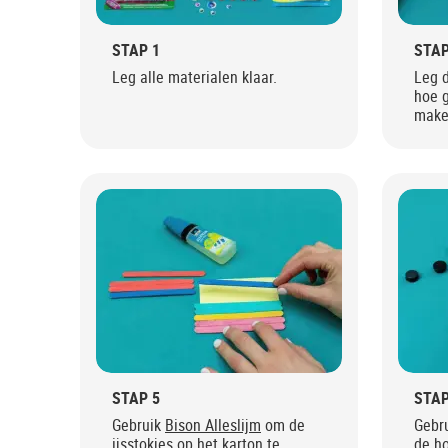
STAP 1
STAP
Leg alle materialen klaar.
Leg d
hoe g
make
STAP 5
STAP
Gebruik
Bison Alleslijm
om de
Gebr
ijsstokjes op het karton te
de ho