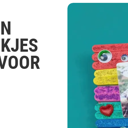
EN
OKJES
 VOOR