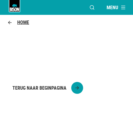
MENU
VENSTER OPENEN V
Bison logo
HOME
PAARDJE
Knutsel een eigen paardje!
TERUG NAAR BEGINPAGINA