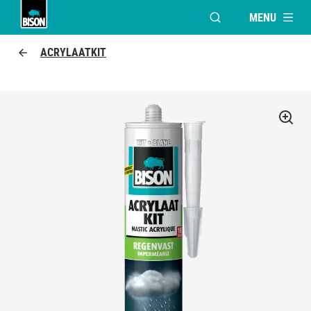
MENU
VENSTER OPENEN V
Bison logo
ACRYLAATKIT