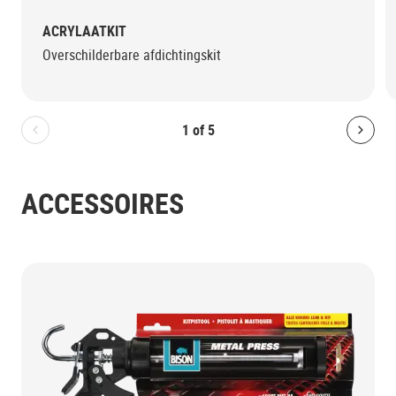
ACRYLAATKIT
Overschilderbare afdichtingskit
1
of
5
Bolton.General.PreviousSlide
Bolt
ACCESSOIRES