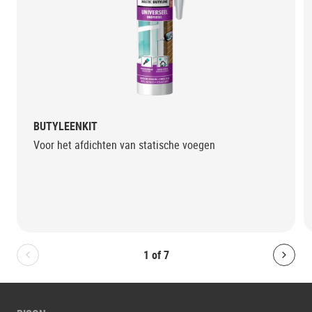
BUTYLEENKIT
Voor het afdichten van statische voegen
1
of
7
Bolton.General.PreviousSlide
Bolt