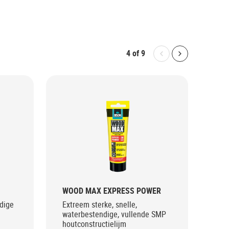
4
of
9
Bolton.General.P
Bolton.Gene
WOOD MAX EXPRESS POWER
WO
PO
dige
Extreem sterke, snelle,
waterbestendige, vullende SMP
Ext
houtconstructielijm
wat