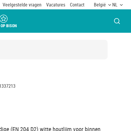
Veelgestelde vragen
Vacatures
Contact
België
NL
VENST
 OP BISON
1337213
ige (EN 204 D2) witte houtlijm voor binnen