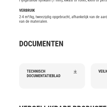
Fijngetande lijmkam (1 mm), kwast of roller, klem of pers
VERBRUIK
2-4 m²/kg, tweezijdig opgebracht, afhankelijk van de aar
van de materialen.
DOCUMENTEN
TECHNISCH
VEIL
DOCUMENTATIEBLAD