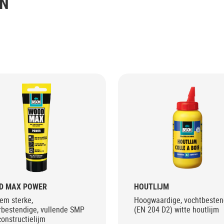
EN
D MAX POWER
HOUTLIJM
em sterke,
Hoogwaardige, vochtbesten
rbestendige, vullende SMP
(EN 204 D2) witte houtlijm
onstructielijm