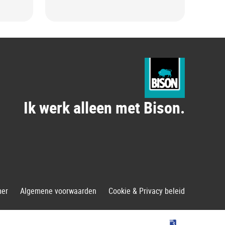
hou
Ik werk alleen met Bison.
mer
Algemene voorwaarden
Cookie & Privacy beleid
Bolton Group