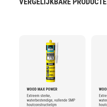
VERGELIJKBARE PRODUCT
WOOD MAX POWER
WOO
Extreem sterke,
Extre
waterbestendige, vullende SMP
wate
houtconstructielijm
houtc