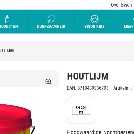
Over Bison
RODUCTEN
DUURZAAMHEID
BISON KIDS
MEER
UTLIJM
HOUTLIJM
EAN
:
8710439036793
Artikelnr.
:
Hoogwaardige, vochtbestend