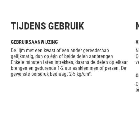
TIJDENS GEBRUIK
GEBRUIKSAANWIJZING
V
De lijm met een kwast of een ander gereedschap
N
gelijkmatig, dun op één of beide delen aanbrengen.
O
Enkele minuten laten intrekken, daarna de delen op elkaar
v
brengen en gedurende 1-2 uur aanklemmen of persen. De
gewenste persdruk bedraagt 2-5 kg/cm².
O
O
b