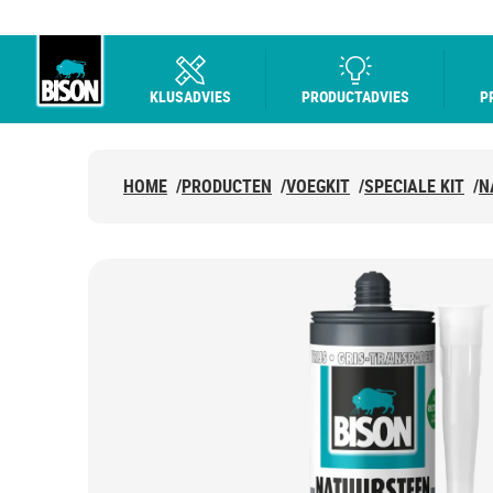
KLUSADVIES
PRODUCTADVIES
P
Bison logo
HOME
/
PRODUCTEN
/
VOEGKIT
/
SPECIALE KIT
/
N