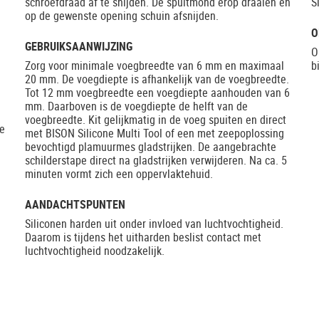
schroefdraad af te snijden. De spuitmond erop draaien en
S
op de gewenste opening schuin afsnijden.
O
GEBRUIKSAANWIJZING
O
Zorg voor minimale voegbreedte van 6 mm en maximaal
b
20 mm. De voegdiepte is afhankelijk van de voegbreedte.
Tot 12 mm voegbreedte een voegdiepte aanhouden van 6
mm. Daarboven is de voegdiepte de helft van de
voegbreedte. Kit gelijkmatig in de voeg spuiten en direct
de
met BISON Silicone Multi Tool of een met zeepoplossing
bevochtigd plamuurmes gladstrijken. De aangebrachte
schilderstape direct na gladstrijken verwijderen. Na ca. 5
minuten vormt zich een oppervlaktehuid.
AANDACHTSPUNTEN
Siliconen harden uit onder invloed van luchtvochtigheid.
Daarom is tijdens het uitharden beslist contact met
luchtvochtigheid noodzakelijk.