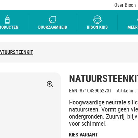
Over Bison
RODUCTEN
DUURZAAMHEID
BISON KIDS
MEER
ATUURSTEENKIT
NATUURSTEENKI
EAN
:
8710439052731
Artikelnr.
:
Hoogwaardige neutrale sili
natuursteen. Vormt geen vl
ondergronden. Zuurvrij, bli
voor schimmel.
KIES VARIANT