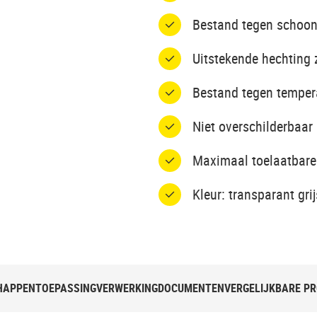
Bestand tegen schoo
Uitstekende hechting 
Bestand tegen temper
Niet overschilderbaar
Maximaal toelaatbare
Kleur: transparant grij
HAPPEN
TOEPASSING
VERWERKING
DOCUMENTEN
VERGELIJKBARE P