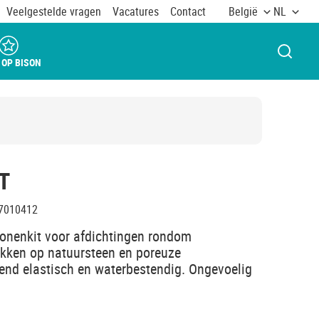
Veelgestelde vragen
Vacatures
Contact
België
NL
VENST
 OP BISON
T
7010412
conenkit voor afdichtingen rondom
ekken op natuursteen en poreuze
jvend elastisch en waterbestendig. Ongevoelig