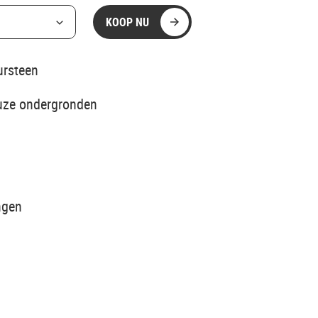
KOOP NU
ursteen
uze ondergronden
ngen