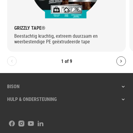
GRIZZLY TAPE®
Beestachtig krachtig, extreem duurzaam en
weerbestendige PE geëxtrudeerde tape
1
of
9
Bolton.General.PreviousSlide
Bolt
BISON
HULP & ONDERSTEUNING
Facebook
Instagram
Youtube
LinkedIn