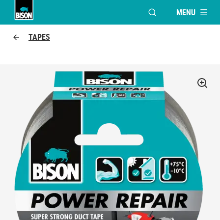
MENU
VENSTER OPENEN V
Bison logo
TAPES