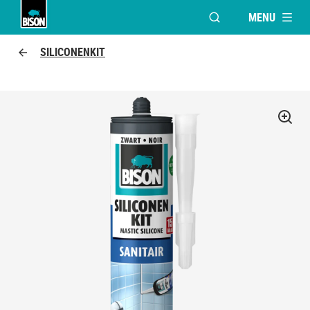
MENU
VENSTER OPENEN V
Bison logo
SILICONENKIT