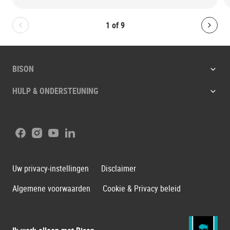
1
of
9
Bolton.General.PreviousSlide
Bolt
BISON
HULP & ONDERSTEUNING
Facebook
Instagram
Youtube
LinkedIn
Uw privacy-instellingen
Disclaimer
Algemene voorwaarden
Cookie & Privacy beleid