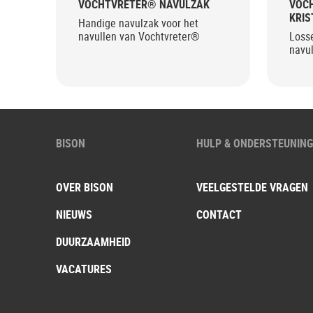
VOCHTVRETER® NAVULZAK
VOC
KRIS
Handige navulzak voor het
navullen van Vochtvreter®
Losse
navu
BISON
HULP & ONDERSTEUNIN
OVER BISON
VEELGESTELDE VRAGEN
NIEUWS
CONTACT
DUURZAAMHEID
VACATURES