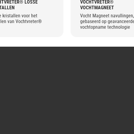
HTVRETER® LOSSE
VOCHTVRETER®
TALLEN
VOCHTMAGNEET
 kristallen voor het
Vocht Magneet navullingen,
llen van Vochtvreter®
gebaseerd op geavanceerd
vochtopname technologie
G