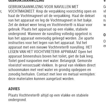
GEBRUIKSAANWIJZING
V
GEBRUIKSAANWIJZING VOOR NAVULLEN MET
G
r,
VOCHTMAGNEET: Knip de verpakking voorzichtig open en
v
haal de Vochtmagneet uit de verpakking. Haal de deksel
o
van het apparaat en leg de Vochtmagneet in het bakje.
n
Zet de deksel weer terug en Vochtvreter® is klaar voor
w
gebruik. Plaats het apparaat op een vlakke, stabiele
ondergrond. Wanneer de navulling volledig opgelost is
O
kan het apparaat eenvoudig geleegd worden. Zie aparte
O
instructies voor het legen van het apparaat. Vul het
e
apparaat met een nieuwe Vochtvreter® navulling. HET
LEGEN VAN HET VOCHTVRETER® APPARAAT Open het
apparaat binnenshuis boven het toilet, giet de bak leeg.
Toilet goed naspoelen met water. Belangrijk: Gemorste
vloeistof veroorzaakt vlekken. In geval van vlekken direct
schoonmaken met veel water en grondig opdeppen en
zonodig herhalen. Contact met leer en metaal vermijden:
deze materialen kunnen aangetast worden.
ADVIES
Plaats Vochtvreter® altijd op een vlakke en stabiele
ondergrond.