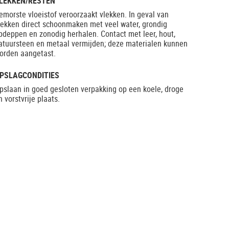
LEKKEN/RESTEN
emorste vloeistof veroorzaakt vlekken. In geval van
lekken direct schoonmaken met veel water, grondig
pdeppen en zonodig herhalen. Contact met leer, hout,
atuursteen en metaal vermijden; deze materialen kunnen
orden aangetast.
PSLAGCONDITIES
pslaan in goed gesloten verpakking op een koele, droge
n vorstvrije plaats.