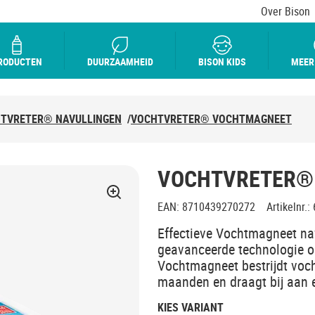
Over Bison
RODUCTEN
DUURZAAMHEID
BISON KIDS
MEER
TVRETER® NAVULLINGEN
/
VOCHTVRETER® VOCHTMAGNEET
VOCHTVRETER®
EAN
:
8710439270272
Artikelnr.
:
Effectieve Vochtmagneet na
geavanceerde technologie o
Vochtmagneet bestrijdt voc
maanden en draagt bij aan 
KIES VARIANT