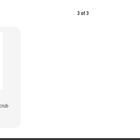
3
of
3
crub-