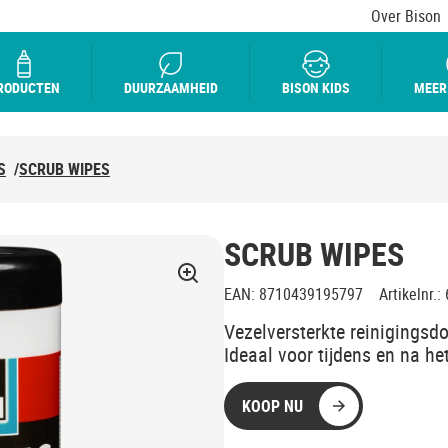
Over Bison
RODUCTEN
DUURZAAMHEID
BISON KIDS
MEER
S
/
SCRUB WIPES
SCRUB WIPES
EAN
:
8710439195797
Artikelnr.
:
Vezelversterkte reinigings
Ideaal voor tijdens en na he
KOOP NU