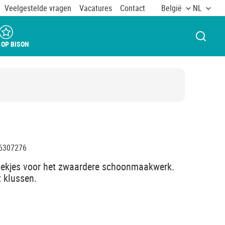
Veelgestelde vragen
Vacatures
Contact
België
NL
VENST
 OP BISON
6307276
doekjes voor het zwaardere schoonmaakwerk.
t klussen.