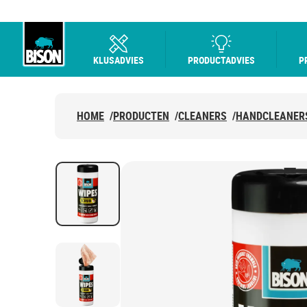
KLUSADVIES
PRODUCTADVIES
P
Bison logo
HOME
/
PRODUCTEN
/
CLEANERS
/
HANDCLEANER