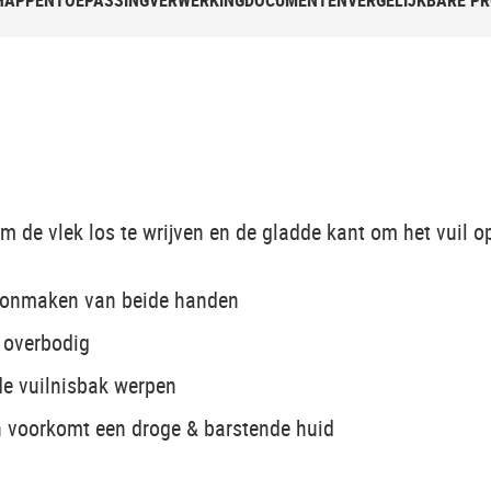
HAPPEN
TOEPASSING
VERWERKING
DOCUMENTEN
VERGELIJKBARE P
m de vlek los te wrijven en de gladde kant om het vuil o
choonmaken van beide handen
e overbodig
de vuilnisbak werpen
en voorkomt een droge & barstende huid