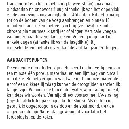
transport of een lichte belasting te weerstaan), maximale
eindsterkte na ongeveer 4 uur, afhankelijk van het oppervlak
en de omgevingsomstandigheden. Afdichten: Kit gelijkmatig
tot op de bodem van de voeg aanbrengen en binnen 10
minuten gladstrijken met een vochtig (zeepwater zonder
citroen) plamuurmes, kitstrijker of vinger. Verticale voegen
van onder naar boven gladstrijken. Volledig uitgehard na
enkele dagen (afhankelijk van de laagdikte). Bij
overschilderen met alkydverf kan de verf langzamer drogen.
AANDACHTSPUNTEN
De volgende droogtijden zijn gebaseerd op het verlijmen van
ten minste één poreus materiaal en een lijmlaag van circa 1
mm dikte. Bij het verlijmen van twee niet-poreuze materialen
en/of een dikkere lijmlaag kunnen de droogtijden aanzienlijk
langer zijn. Wanneer de lijm onder water wordt aangebracht,
kan deze wit worden. Vermijd direct contact met UV-straling
(bijv. bij afdichttoepassingen buitenshuis). Als de lijm na
gebruik is opgedroogd in de dop en de spuitmond, trek de
opgedroogde lijm/kit er dan gewoon uit voordat u het
terugplaatst op de koker.