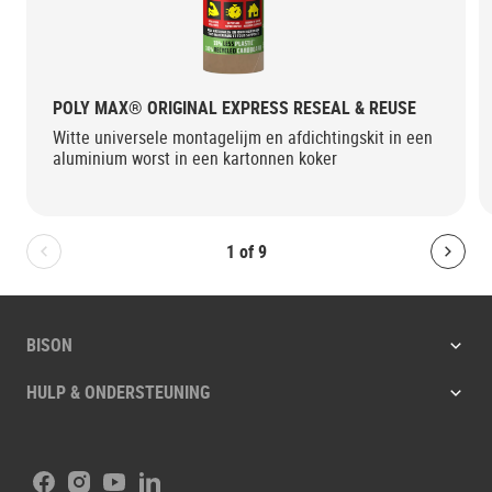
POLY MAX® ORIGINAL EXPRESS RESEAL & REUSE
Witte universele montagelijm en afdichtingskit in een
aluminium worst in een kartonnen koker
1
of
9
Bolton.General.PreviousSlide
Bolt
BISON
HULP & ONDERSTEUNING