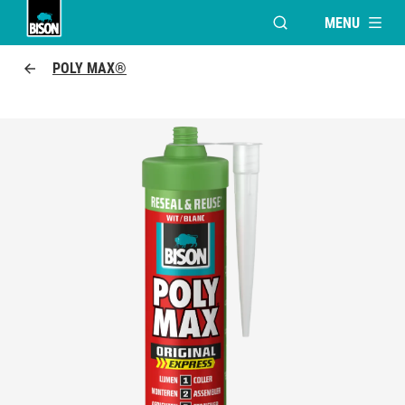
MENU
VENSTER OPENEN V
Bison logo
POLY MAX®