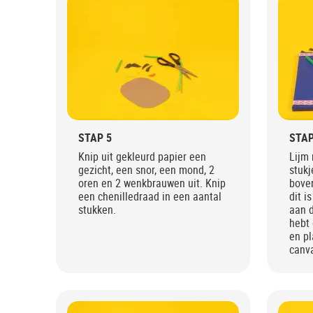
STAP 5
STAP
Knip uit gekleurd papier een
Lijm
gezicht, een snor, een mond, 2
stukj
oren en 2 wenkbrauwen uit. Knip
boven
een chenilledraad in een aantal
dit i
stukken.
aan d
hebt
en pl
canv