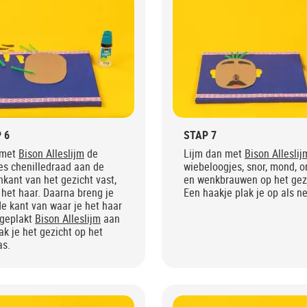
 6
STAP 7
 met
Bison Alleslijm
de
Lijm dan met
Bison Alleslij
es chenilledraad aan de
wiebeloogjes, snor, mond, o
kant van het gezicht vast,
en wenkbrauwen op het gez
s het haar. Daarna breng je
Een haakje plak je op als n
e kant van waar je het haar
 geplakt
Bison Alleslijm
aan
ak je het gezicht op het
as.