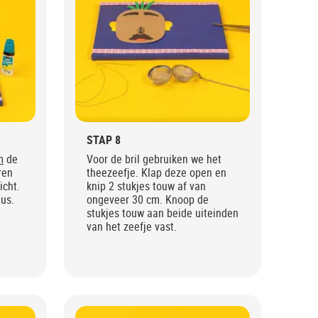
STAP 8
m
de
Voor de bril gebruiken we het
ren
theezeefje. Klap deze open en
icht.
knip 2 stukjes touw af van
eus.
ongeveer 30 cm. Knoop de
stukjes touw aan beide uiteinden
van het zeefje vast.