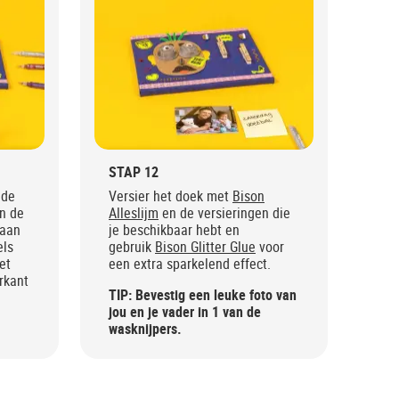
STAP 12
de
Versier het doek met
Bison
n de
Alleslijm
en de versieringen die
raan
je beschikbaar hebt en
els
gebruik
Bison Glitter Glue
voor
et
een extra sparkelend effect.
rkant
TIP: Bevestig een leuke foto van
jou en je vader in 1 van de
wasknijpers.