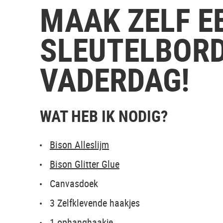
MAAK ZELF E
SLEUTELBOR
VADERDAG!
WAT HEB IK NODIG?
Bison Alleslijm
Bison Glitter Glue
Canvasdoek
3 Zelfklevende haakjes
1 ophanghaakje