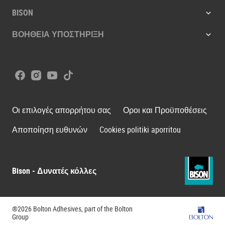
BISON
ΒΟΗΘΕΙΑ ΥΠΟΣΤΗΡΙΞΗ
Facebook
Instagram
Youtube
Tiktok
Οι επιλογές απορρήτου σας
Οροι και Προϋποθέσεις
Αποποίηση ευθυνών
Cookies politiki aporritou
Bison - Δυνατές κόλλες
®2026 Bolton Adhesives, part of the Bolton
Bolton G
Group