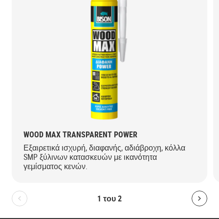
WOOD MAX TRANSPARENT POWER
Εξαιρετικά ισχυρή, διαφανής, αδιάβροχη, κόλλα
SMP ξύλινων κατασκευών με ικανότητα
γεμίσματος κενών.
1
του
2
Bolton.General.PreviousSlide
Bolt