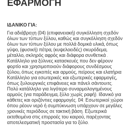
ΕΦΑΡΜΟΓΗ
ΙΔΑΝΙΚΟ ΓΙΑ:
Για αδιάβροχη (D4) (επιφανειακή) συγκόλληση σχεδόν
όλων των τύπων ξύλου, καθώς και συγκόλληση σχεδόν
όλων των τύπων ξύλου με πολλά δομικά υλικά, όπως
γύψο, (φυσική) πέτρα, (κυψελοειδές) σκυρόδεμα,
μέταλλο, σκληρός αφρός και διάφορα συνθετικά .
Κατάλληλο για ξύλινες κατασκευές που δεν φέρουν
φορτίο και χρησιμοποιούν διάφορους συνδέσμους
ξύλου, όπως εγκοπές και αρμούς, πείρους και ελατήρια
Κατάλληλο για εσωτερικές και εξωτερικές εφαρμογές,
όπως ξυλουργικές επιφάνειες και πάνελ σάντουιτς.
Πολύ κατάλληλο για λιγότερο συναρμολογημένους
αρμούς (για παράδειγμα, ξύλο χωρίς ραφή). Ιδανικό για
κάθετες και οριζόντιες εφαρμογές. D4: Εσωτερικοί χώροι
όπου ρέουν νερό ή συμπύκνωση υπάρχουν σε μεγάλες
χρονικές περιόδους σε τακτική βάση. Εξωτερικά
εκτεθειμένα στις επιρροές του καιρού, παρέχοντας
αποτελεσματική προστασία για το ξύλο.