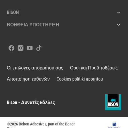
BISON
ΒΟΗΘΕΙΑ ΥΠΟΣΤΗΡΙΞΗ
Facebook
Instagram
Youtube
Tiktok
Οι επιλογές απορρήτου σας
Οροι και Προϋποθέσεις
Αποποίηση ευθυνών
Cookies politiki aporritou
Bison - Δυνατές κόλλες
®2026 Bolton Adhesives, part of the Bolton
Bolton G