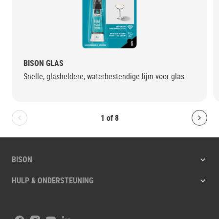
BISON GLAS
Snelle, glasheldere, waterbestendige lijm voor glas
1
of
8
Bolton.General.PreviousSlide
Bolt
BISON
HULP & ONDERSTEUNING