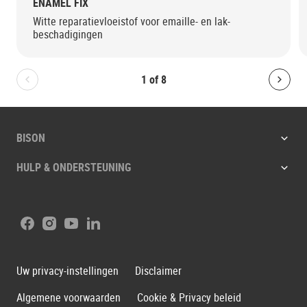
ENAMEL FIX
Witte reparatievloeistof voor emaille- en lak-
beschadigingen
1
of
8
Bolton.General.PreviousSlide
Bolt
BISON
HULP & ONDERSTEUNING
Facebook
Instagram
Youtube
LinkedIn
Uw privacy-instellingen
Disclaimer
Algemene voorwaarden
Cookie & Privacy beleid