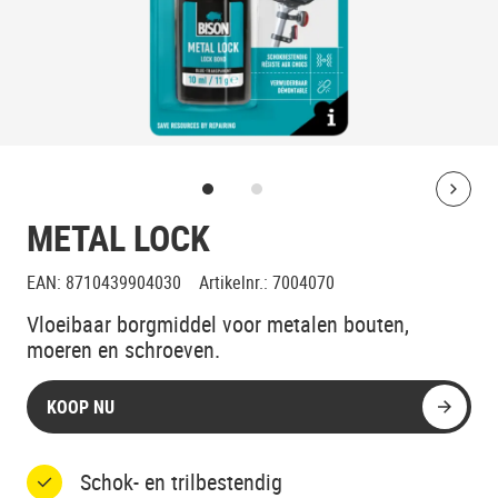
Bolt
METAL LOCK
EAN
:
8710439904030
Artikelnr.
:
7004070
Vloeibaar borgmiddel voor metalen bouten,
moeren en schroeven.
KOOP NU
Schok- en trilbestendig