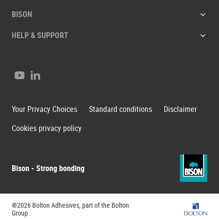
BISON
HELP & SUPPORT
Youtube
LinkedIn
Your Privacy Choices
Standard conditions
Disclaimer
Cookies privacy policy
Bison - Strong bonding
®2026 Bolton Adhesives, part of the Bolton
Bolton G
Group