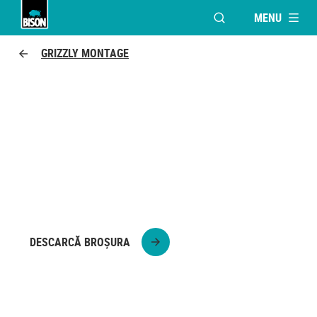
MENU
OPEN MODAL WINDO
UHU logo
GRIZZLY MONTAGE
GRIZZLY MONTAGE
BESTIA ADEZIVILOR PENTRU MONTAJ · Cu cel
mai recent adeziv pentru montaj, foarte puternic,
vei putea fixa o mare mare varietate de obiecte pe
toate tipurile de materiale și suprafețe, foarte
rapid.
DESCARCĂ BROȘURA