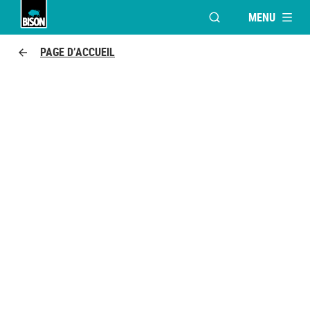
MENU
OUVRIR LA FENÊTR
Bison logo
PAGE D’ACCUEIL
BISON EXPERT TOUR
NOUS VENONS À VOUS!