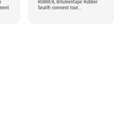
n
RUBBER, Bitumentape Rubber
ement
Seal® convient tout
particulièrement pour les
réparations (d’urgence)