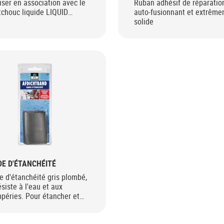
liser en association avec le
Ruban adhésif de réparatio
chouc liquide LIQUID
auto-fusionnant et extrêm
ER Rubber Seal
solide
E D'ÉTANCHÉITÉ
 d'étanchéité gris plombé,
ésiste à l'eau et aux
péries. Pour étancher et
er des fuites à des
ières.