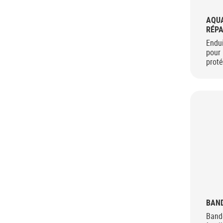
AQUA
RÉP
Endu
pour 
proté
BAND
Bande