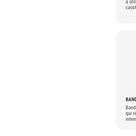
à uti
caout
RUBB
BAND
Bande
qui r
intem
répar
goutt