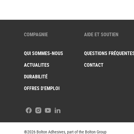
COMPAGNIE
AIDE ET SOUTIEN
QUI SOMMES-NOUS
QUESTIONS FRÉQUENTE
ACTUALITES
CONTACT
DURABILITÉ
OFFRES D'EMPLOI
Facebook
Instagram
Youtube
LinkedIn
®2026 Bolton Adhesives, part of the Bolton Group