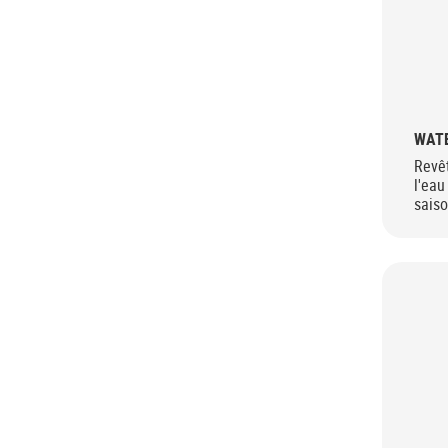
WAT
Revê
l'eau
sais