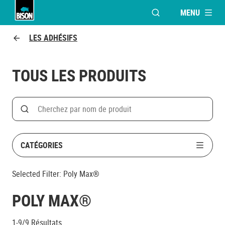
MENU
OUVRIR LA FENÊTR
Bison logo
LES ADHÉSIFS
TOUS LES PRODUITS
Search
Rechercher par nom de produit
CATÉGORIES
Selected Filter:
Poly Max®
POLY MAX®
1-9/9
Résultats