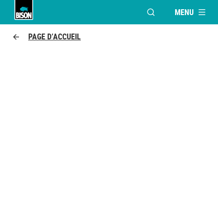
MENU
OUVRIR LA FENÊTR
Bison logo
PAGE D’ACCUEIL
GRIZZLY TAPE®
LA FORCE DE LA BÊTE DANS UN RUBAN ADHÉSIF!
Pour 1001 réparations, à l'intérieur et l'extérieur.
La force sauvage grâce à une structure unique et
une épaisseur exceptionelle.