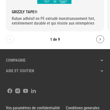
GRIZZLY TAPE®
Ruban adhésif en PE extrudé monstrueusement fort,
extrêmement durable et qui résiste aux intempéries
1
de
9
Bolton.General.PreviousSlide
Bolt
COMPAGNIE
AIDE ET SOUTIEN
Facebook
Instagram
Youtube
LinkedIn
Vos paramètres de confidentialité
Conditions generales